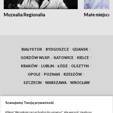
Muzealia Regionalia
Małe miejscow
BIAŁYSTOK
/
BYDGOSZCZ
/
GDAŃSK
/
GORZÓW WLKP.
/
KATOWICE
/
KIELCE
/
KRAKÓW
/
LUBLIN
/
ŁÓDŹ
/
OLSZTYN
/
OPOLE
/
POZNAŃ
/
RZESZÓW
/
SZCZECIN
/
WARSZAWA
/
WROCŁAW
Szanujemy Twoją prywatność
Dołącz do nas:
Kliknij "Akceptuję i przechodzę do serwisu", aby wyrazić zgody na