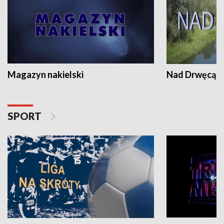
Magazyn nakielski
Nad Drwęcą
SPORT