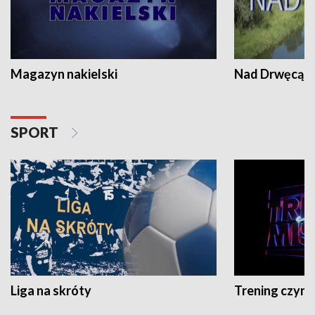
Magazyn nakielski
Nad Drwęcą
SPORT
Liga na skróty
Trening czyni 