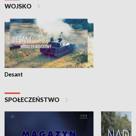
WOJSKO
Desant
SPOŁECZEŃSTWO