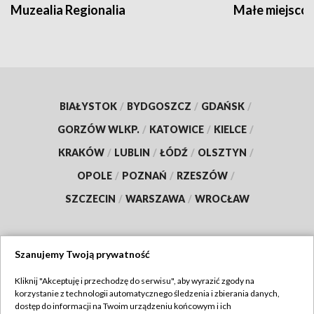
Muzealia Regionalia
Małe miejscow
BIAŁYSTOK
/
BYDGOSZCZ
/
GDAŃSK
/
GORZÓW WLKP.
/
KATOWICE
/
KIELCE
/
KRAKÓW
/
LUBLIN
/
ŁÓDŹ
/
OLSZTYN
/
OPOLE
/
POZNAŃ
/
RZESZÓW
/
SZCZECIN
/
WARSZAWA
/
WROCŁAW
Szanujemy Twoją prywatność
Dołącz do nas:
Kliknij "Akceptuję i przechodzę do serwisu", aby wyrazić zgody na
korzystanie z technologii automatycznego śledzenia i zbierania danych,
TVP
dostęp do informacji na Twoim urządzeniu końcowym i ich