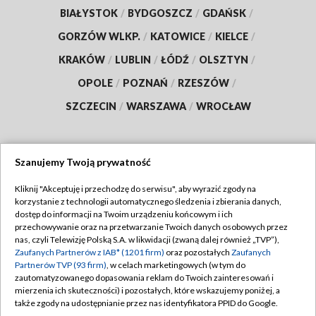
BIAŁYSTOK
/
BYDGOSZCZ
/
GDAŃSK
/
GORZÓW WLKP.
/
KATOWICE
/
KIELCE
/
KRAKÓW
/
LUBLIN
/
ŁÓDŹ
/
OLSZTYN
/
OPOLE
/
POZNAŃ
/
RZESZÓW
/
SZCZECIN
/
WARSZAWA
/
WROCŁAW
Szanujemy Twoją prywatność
Dołącz do nas:
Kliknij "Akceptuję i przechodzę do serwisu", aby wyrazić zgody na
korzystanie z technologii automatycznego śledzenia i zbierania danych,
TVP
dostęp do informacji na Twoim urządzeniu końcowym i ich
Abonament TVP
przechowywanie oraz na przetwarzanie Twoich danych osobowych przez
Regulamin TVP
nas, czyli Telewizję Polską S.A. w likwidacji (zwaną dalej również „TVP”),
Emisja w TVP
Polityka prywatności
Zaufanych Partnerów z IAB* (1201 firm)
oraz pozostałych
Zaufanych
Partnerów TVP (93 firm)
, w celach marketingowych (w tym do
Centrum informacji TVP
Moje zgody
zautomatyzowanego dopasowania reklam do Twoich zainteresowań i
mierzenia ich skuteczności) i pozostałych, które wskazujemy poniżej, a
Naziemna Telewizja Cyfrowa
Pomoc
także zgody na udostępnianie przez nas identyfikatora PPID do Google.