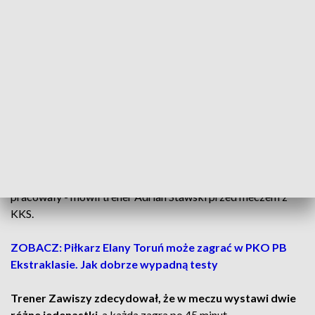
przygotowujący do zbliżającej się rundy wiosennej Betclic 3.
Ligi.
Ich rywalem był KKS Kalisz, czyli zespół zajmujący aktualnie
szóste miejsce na poziomie drugoligowym.
-W ogóle wszystkie sparingi, które mamy, będą bardzo fajne.
Bo rywale to zespoły grające w 2. lidze lub czołowe z 3. ligi
oraz Chemik Bydgoszcz, czyli tak po bratersku troszkę.
Dziś, na tle mocnego rywala, zobaczymy, jak wyglądamy po
tych dwóch tygodniach ciężkich treningów i jak te nogi będą
pracowały - mówił trener Adrian Stawski przed meczem z
KKS.
ZOBACZ: Piłkarz Elany Toruń może zagrać w PKO PB
Ekstraklasie. Jak dobrze wypadną testy
Trener Zawiszy zdecydował, że w meczu wystawi dwie
różne jedenastki
, a każda zagra po 45 minut.