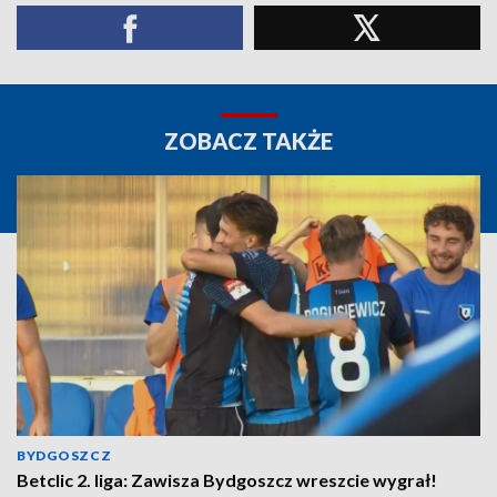
ZOBACZ TAKŻE
BYDGOSZCZ
Betclic 2. liga: Zawisza Bydgoszcz wreszcie wygrał!