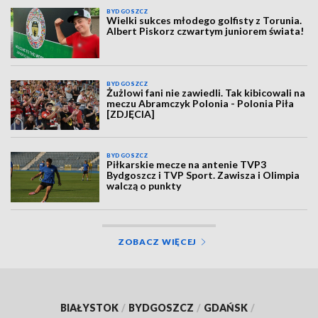
BYDGOSZCZ
Wielki sukces młodego golfisty z Torunia.
Albert Piskorz czwartym juniorem świata!
BYDGOSZCZ
Żużlowi fani nie zawiedli. Tak kibicowali na
meczu Abramczyk Polonia - Polonia Piła
[ZDJĘCIA]
BYDGOSZCZ
Piłkarskie mecze na antenie TVP3
Bydgoszcz i TVP Sport. Zawisza i Olimpia
walczą o punkty
ZOBACZ WIĘCEJ
BIAŁYSTOK
/
BYDGOSZCZ
/
GDAŃSK
/