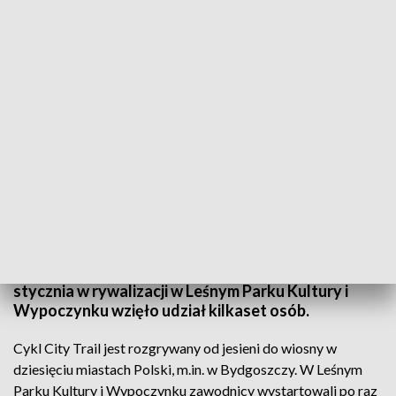
W City Trail do pokonania było 5 km
Biegać można o każdej porze roku. Udowadniają to
zawodnicy ogólnopolskiego cyklu City Trail, który
rozgrywany jest m.in. w Bydgoszczy. W niedzielę 19
stycznia w rywalizacji w Leśnym Parku Kultury i
Wypoczynku wzięło udział kilkaset osób.
Cykl City Trail jest rozgrywany od jesieni do wiosny w
dziesięciu miastach Polski, m.in. w Bydgoszczy. W Leśnym
Parku Kultury i Wypoczynku zawodnicy wystartowali po raz