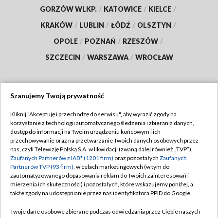
GORZÓW WLKP.
/
KATOWICE
/
KIELCE
/
KRAKÓW
/
LUBLIN
/
ŁÓDŹ
/
OLSZTYN
/
OPOLE
/
POZNAŃ
/
RZESZÓW
/
SZCZECIN
/
WARSZAWA
/
WROCŁAW
Szanujemy Twoją prywatność
Dołącz do nas:
Kliknij "Akceptuję i przechodzę do serwisu", aby wyrazić zgody na
korzystanie z technologii automatycznego śledzenia i zbierania danych,
TVP
dostęp do informacji na Twoim urządzeniu końcowym i ich
Abonament TVP
przechowywanie oraz na przetwarzanie Twoich danych osobowych przez
Regulamin TVP
nas, czyli Telewizję Polską S.A. w likwidacji (zwaną dalej również „TVP”),
Emisja w TVP
Polityka prywatności
Zaufanych Partnerów z IAB* (1201 firm)
oraz pozostałych
Zaufanych
Partnerów TVP (93 firm)
, w celach marketingowych (w tym do
Centrum informacji TVP
Moje zgody
zautomatyzowanego dopasowania reklam do Twoich zainteresowań i
mierzenia ich skuteczności) i pozostałych, które wskazujemy poniżej, a
Naziemna Telewizja Cyfrowa
Pomoc
także zgody na udostępnianie przez nas identyfikatora PPID do Google.
Sklep TVP
Biuro reklamy
Twoje dane osobowe zbierane podczas odwiedzania przez Ciebie naszych