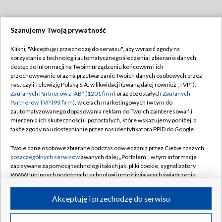
Szanujemy Twoją prywatność
Dołącz do nas:
Kliknij "Akceptuję i przechodzę do serwisu", aby wyrazić zgody na
korzystanie z technologii automatycznego śledzenia i zbierania danych,
TVP
dostęp do informacji na Twoim urządzeniu końcowym i ich
Abonament TVP
przechowywanie oraz na przetwarzanie Twoich danych osobowych przez
Regulamin TVP
nas, czyli Telewizję Polską S.A. w likwidacji (zwaną dalej również „TVP”),
Emisja w TVP
Zaufanych Partnerów z IAB* (1201 firm)
oraz pozostałych
Zaufanych
Polityka prywatności
Partnerów TVP (93 firm)
, w celach marketingowych (w tym do
Centrum informacji TVP
Moje zgody
zautomatyzowanego dopasowania reklam do Twoich zainteresowań i
mierzenia ich skuteczności) i pozostałych, które wskazujemy poniżej, a
Naziemna Telewizja Cyfrowa
Pomoc
także zgody na udostępnianie przez nas identyfikatora PPID do Google.
Sklep TVP
Biuro reklamy
Twoje dane osobowe zbierane podczas odwiedzania przez Ciebie naszych
Rada Programowa
poszczególnych serwisów
zwanych dalej „Portalem”, w tym informacje
Kontakt
zapisywane za pomocą technologii takich jak: pliki cookie, sygnalizatory
System NOS
WWW lub innych podobnych technologii umożliwiających świadczenie
dopasowanych i bezpiecznych usług, personalizację treści oraz reklam,
Informacje o nadawcy
Kanały
udostępnianie funkcji mediów społecznościowych oraz analizowanie
Akceptuję i przechodzę do serwisu
ruchu w Internecie.
Program dla prasy
©2026 Telewizja Polska S.A. w likwidacji
Biuro Reklamy
Twoje dane osobowe zbierane podczas odwiedzania przez Ciebie