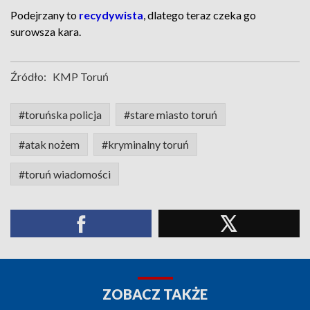
Podejrzany to
recydywista
, dlatego teraz czeka go
surowsza kara.
Źródło:
KMP Toruń
#toruńska policja
#stare miasto toruń
#atak nożem
#kryminalny toruń
#toruń wiadomości
ZOBACZ TAKŻE