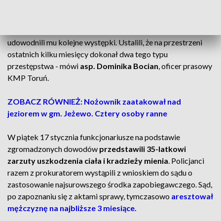
dla 35-latka
- Śledczy, analizując sprawy kradzieży sklepowych,
udowodnili mu kolejne występki. Ustalili, że na przestrzeni
ostatnich kilku miesięcy dokonał dwa tego typu
przestępstwa - mówi
asp. Dominika Bocian
, oficer prasowy
KMP Toruń.
ZOBACZ RÓWNIEŻ: Nożownik zaatakował nad
jeziorem w gm. Jeżewo. Cztery osoby ranne
W piątek 17 stycznia funkcjonariusze na podstawie
zgromadzonych dowodów
przedstawili 35-latkowi
zarzuty uszkodzenia ciała i kradzieży mienia
. Policjanci
razem z prokuratorem wystąpili z wnioskiem do sądu o
zastosowanie najsurowszego środka zapobiegawczego. Sąd,
po zapoznaniu się z aktami sprawy, tymczasowo
aresztował
mężczyznę na najbliższe 3 miesiące.