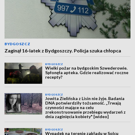
BYDGOSZCZ
Zaginął 16-latek z Bydgoszczy. Policja szuka chłopca
BYDGOSZCZ
Wielki pożar na bydgoskim Szwederowie.
Spłonęła apteka. Gdzie realizować roczne
recepty?
BYDGOSZCZ
Jowita Zielińska z Lisin nie żyje. Badania
DNA potwierdziły tożsamość. „Trwają
czynności mające na celu
zrekonstruowanie przebiegu wydarzeń z
dnia zaginięcia kobiety" [wideo]
BYDGOSZCZ
Wypadek na terenie zakładu w Solcu