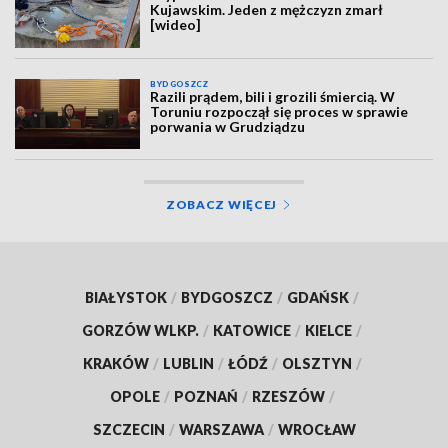
Kujawskim. Jeden z mężczyzn zmarł
[wideo]
BYDGOSZCZ
Razili prądem, bili i grozili śmiercią. W
Toruniu rozpoczął się proces w sprawie
porwania w Grudziądzu
ZOBACZ WIĘCEJ
BIAŁYSTOK
/
BYDGOSZCZ
/
GDAŃSK
/
GORZÓW WLKP.
/
KATOWICE
/
KIELCE
/
KRAKÓW
/
LUBLIN
/
ŁÓDŹ
/
OLSZTYN
/
OPOLE
/
POZNAŃ
/
RZESZÓW
/
SZCZECIN
/
WARSZAWA
/
WROCŁAW