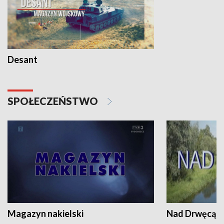
Desant
SPOŁECZEŃSTWO
Magazyn nakielski
Nad Drwęcą