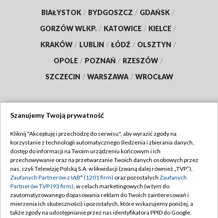
BIAŁYSTOK
/
BYDGOSZCZ
/
GDAŃSK
/
GORZÓW WLKP.
/
KATOWICE
/
KIELCE
/
KRAKÓW
/
LUBLIN
/
ŁÓDŹ
/
OLSZTYN
/
OPOLE
/
POZNAŃ
/
RZESZÓW
/
SZCZECIN
/
WARSZAWA
/
WROCŁAW
Szanujemy Twoją prywatność
Dołącz do nas:
Kliknij "Akceptuję i przechodzę do serwisu", aby wyrazić zgody na
korzystanie z technologii automatycznego śledzenia i zbierania danych,
TVP
dostęp do informacji na Twoim urządzeniu końcowym i ich
Abonament TVP
przechowywanie oraz na przetwarzanie Twoich danych osobowych przez
Regulamin TVP
nas, czyli Telewizję Polską S.A. w likwidacji (zwaną dalej również „TVP”),
Emisja w TVP
Polityka prywatności
Zaufanych Partnerów z IAB* (1201 firm)
oraz pozostałych
Zaufanych
Partnerów TVP (93 firm)
, w celach marketingowych (w tym do
Centrum informacji TVP
Moje zgody
zautomatyzowanego dopasowania reklam do Twoich zainteresowań i
mierzenia ich skuteczności) i pozostałych, które wskazujemy poniżej, a
Naziemna Telewizja Cyfrowa
Pomoc
także zgody na udostępnianie przez nas identyfikatora PPID do Google.