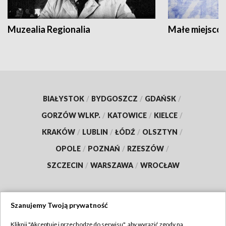
Muzealia Regionalia
Małe miejscow
BIAŁYSTOK
/
BYDGOSZCZ
/
GDAŃSK
/
GORZÓW WLKP.
/
KATOWICE
/
KIELCE
/
KRAKÓW
/
LUBLIN
/
ŁÓDŹ
/
OLSZTYN
/
OPOLE
/
POZNAŃ
/
RZESZÓW
/
SZCZECIN
/
WARSZAWA
/
WROCŁAW
Szanujemy Twoją prywatność
Dołącz do nas:
Kliknij "Akceptuję i przechodzę do serwisu", aby wyrazić zgody na