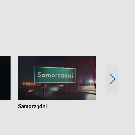
Samorządni
Wspólna sp