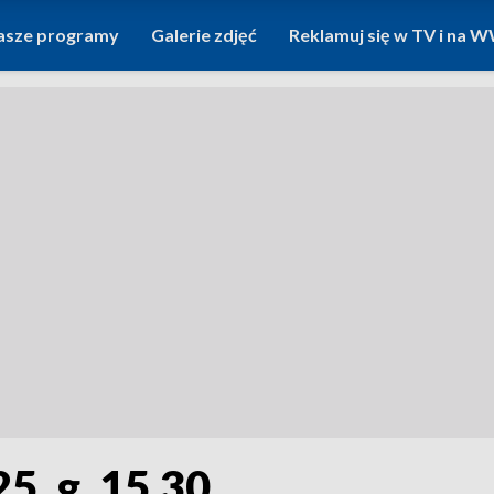
asze programy
Galerie zdjęć
Reklamuj się w TV i na
5, g. 15.30