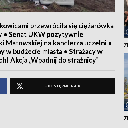
kowicami przewróciła się ciężarówka
y • Senat UKW pozytywnie
i Matowskiej na kanclerza uczelni •
Z
y w budżecie miasta • Strażacy w
ych! Akcja „Wpadnij do strażnicy”
UDOSTĘPNIJ NA X
Z