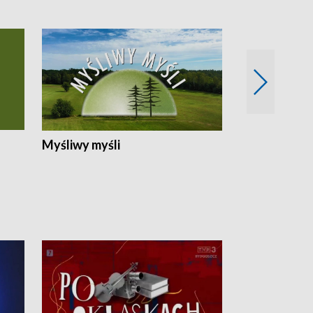
Myśliwy myśli
Spotkania z 