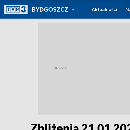
POWRÓT DO
BYDGOSZCZ
Aktualności
N
TVP REGIONY
Zbliżenia 21.01.202