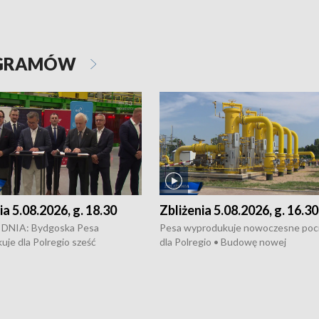
OGRAMÓW
ia 5.08.2026, g. 18.30
Zbliżenia 5.08.2026, g. 16.30
DNIA: Bydgoska Pesa
Pesa wyprodukuje nowoczesne poci
je dla Polregio sześć
dla Polregio • Budowę nowej
zczędnych pociągów Elf 3.
infrastruktury gazowej między
, które na regionalne trasy
Gdańskiem a Gustorzynem. •
2029 roku • Ponad 2 mld zł
Kontrowersje wokół Wojewódzkie
przeznaczone na budowę nowej
Szpitala Specjalistycznego we
ktury gazowej między
Włocławku • Jaka była przyczyna śm