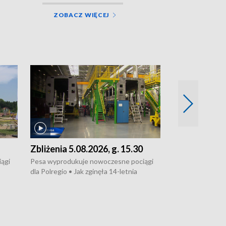
ZOBACZ WIĘCEJ
Zbliżenia 5.08.2026, g. 15.30
Zbliżenia 4.0
ągi
Pesa wyprodukuje nowoczesne pociągi
TEMATY DNIA: 
dla Polregio • Jak zginęła 14-letnia
włocławskiego szp
dziewczyna z Torunia • Nowelizacja
w głębokim kryzy
ustawy o pomocy społecznej już
komisjach ZUS w 
go
obowiązuje • W lasach pojawiły się kurki i
trzeba teraz zał
borowiki • Urodzaj kukurydzy w regionie
• Po miesiącach 
ierci
utrudnień - zako