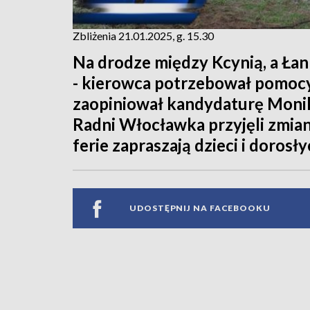
Zbliżenia 21.01.2025, g. 15.30
Na drodze między Kcynią, a Łan
- kierowca potrzebował pomoc
zaopiniował kandydaturę Monik
Radni Włocławka przyjęli zmian
ferie zapraszają dzieci i dorosł
UDOSTĘPNIJ NA FACEBOOKU