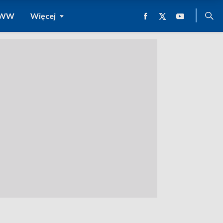
 WWW
Więcej