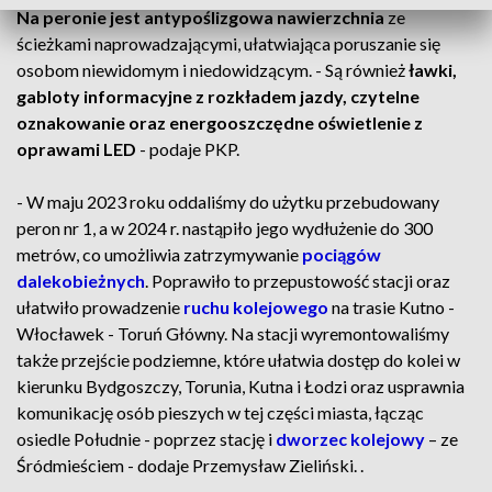
Na peronie jest antypoślizgowa nawierzchnia
ze
ścieżkami naprowadzającymi, ułatwiająca poruszanie się
osobom niewidomym i niedowidzącym. - Są również
ławki,
gabloty informacyjne z rozkładem jazdy, czytelne
oznakowanie oraz energooszczędne oświetlenie z
oprawami LED
- podaje PKP.
- W maju 2023 roku oddaliśmy do użytku przebudowany
peron nr 1, a w 2024 r. nastąpiło jego wydłużenie do 300
metrów, co umożliwia zatrzymywanie
pociągów
dalekobieżnych
. Poprawiło to przepustowość stacji oraz
ułatwiło prowadzenie
ruchu kolejowego
na trasie Kutno -
Włocławek - Toruń Główny. Na stacji wyremontowaliśmy
także przejście podziemne, które ułatwia dostęp do kolei w
kierunku Bydgoszczy, Torunia, Kutna i Łodzi oraz usprawnia
komunikację osób pieszych w tej części miasta, łącząc
osiedle Południe - poprzez stację i
dworzec kolejowy
– ze
Śródmieściem - dodaje Przemysław Zieliński. .