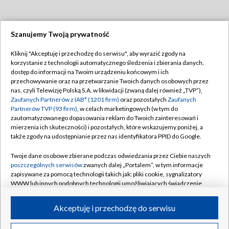
Szanujemy Twoją prywatność
Dołącz do nas:
Kliknij "Akceptuję i przechodzę do serwisu", aby wyrazić zgody na
korzystanie z technologii automatycznego śledzenia i zbierania danych,
TVP
dostęp do informacji na Twoim urządzeniu końcowym i ich
Abonament TVP
przechowywanie oraz na przetwarzanie Twoich danych osobowych przez
Regulamin TVP
nas, czyli Telewizję Polską S.A. w likwidacji (zwaną dalej również „TVP”),
Emisja w TVP
Polityka prywatności
Zaufanych Partnerów z IAB* (1201 firm)
oraz pozostałych
Zaufanych
Partnerów TVP (93 firm)
, w celach marketingowych (w tym do
Centrum informacji TVP
Moje zgody
zautomatyzowanego dopasowania reklam do Twoich zainteresowań i
mierzenia ich skuteczności) i pozostałych, które wskazujemy poniżej, a
Naziemna Telewizja Cyfrowa
Pomoc
także zgody na udostępnianie przez nas identyfikatora PPID do Google.
Sklep TVP
Biuro reklamy
Twoje dane osobowe zbierane podczas odwiedzania przez Ciebie naszych
Rada Programowa
Kontakt
poszczególnych serwisów
zwanych dalej „Portalem”, w tym informacje
zapisywane za pomocą technologii takich jak: pliki cookie, sygnalizatory
System NOS
WWW lub innych podobnych technologii umożliwiających świadczenie
dopasowanych i bezpiecznych usług, personalizację treści oraz reklam,
Informacje o nadawcy
Kanały
udostępnianie funkcji mediów społecznościowych oraz analizowanie
Akceptuję i przechodzę do serwisu
ruchu w Internecie.
Program dla prasy
©2026 Telewizja Polska S.A. w likwidacji
Biuro Reklamy