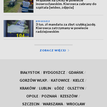
Wypadek na DK62 w powiecie
inowrocławskim. Kierowca zabrany do
szpitala [wideo, zdjęcia]
BYDGOSZCZ
3 tys. zł mandatu za zbyt szybką jazdę.
Kierowca zatrzymany w powiecie
radziejowskim
ZOBACZ WIĘCEJ
BIAŁYSTOK
/
BYDGOSZCZ
/
GDAŃSK
/
GORZÓW WLKP.
/
KATOWICE
/
KIELCE
/
KRAKÓW
/
LUBLIN
/
ŁÓDŹ
/
OLSZTYN
/
OPOLE
/
POZNAŃ
/
RZESZÓW
/
SZCZECIN
/
WARSZAWA
/
WROCŁAW