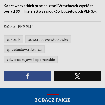
Koszt wszystkich prac na stacji Włocławek wyniósł
ponad 33 mln zł netto
ze środków budżetowych PLK S.A.
Źródło:
PKP PLK
#pkp plk
#dworzec we włocławku
#przebudowa dworca
#dworce kujawsko pomorskie
ZOBACZ TAKŻE