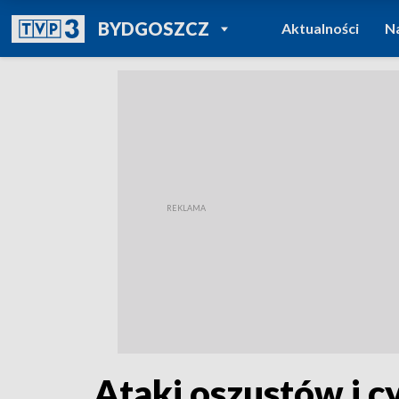
POWRÓT DO
BYDGOSZCZ
Aktualności
N
TVP REGIONY
Ataki oszustów i 