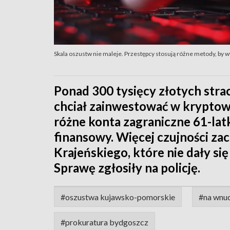
Skala oszustw nie maleje. Przestępcy stosują różne metody, by w
Ponad 300 tysięcy złotych stra
chciał zainwestować w kryptow
różne konta zagraniczne 61-lat
finansowy. Więcej czujności z
Krajeńskiego, które nie dały si
Sprawę zgłosiły na policję.
#oszustwa kujawsko-pomorskie
#na wnu
#prokuratura bydgoszcz