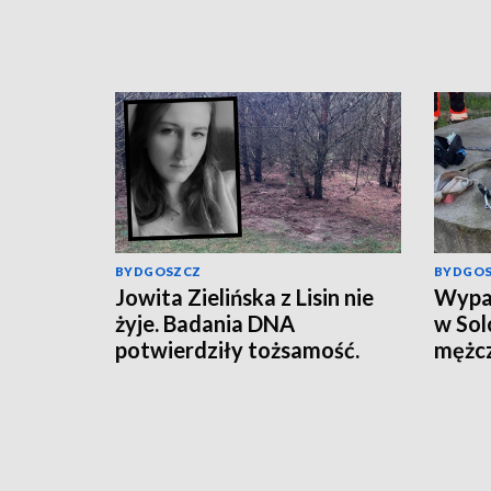
BYDGOSZCZ
BYDGO
Jowita Zielińska z Lisin nie
Wypad
żyje. Badania DNA
w Sol
potwierdziły tożsamość.
mężcz
„Trwają czynności mające na
celu zrekonstruowanie
przebiegu wydarzeń z dnia
zaginięcia kobiety" [wideo]