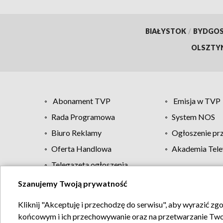
BIAŁYSTOK
/
BYDGO
OLSZTY
Abonament TVP
Emisja w TVP
Rada Programowa
System NOS
Biuro Reklamy
Ogłoszenie pr
Oferta Handlowa
Akademia Tele
Telegazeta ogłoszenia
Szanujemy Twoją prywatność
Regulamin TVP
Kliknij "Akceptuję i przechodzę do serwisu", aby wyrazić zg
końcowym i ich przechowywanie oraz na przetwarzanie Twoich