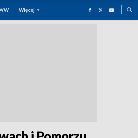
 WWW
Więcej
awach i Pomorzu.