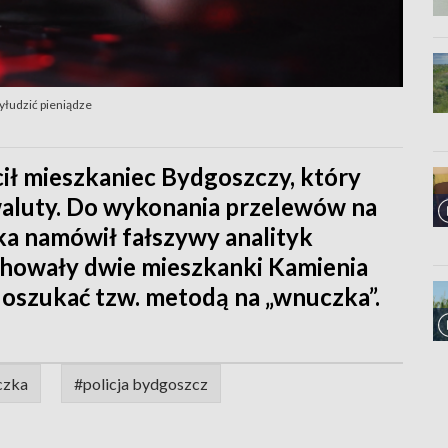
yłudzić pieniądze
cił mieszkaniec Bydgoszczy, który
aluty. Do wykonania przelewów na
ka namówił fałszywy analityk
achowały dwie mieszkanki Kamienia
ę oszukać tzw. metodą na „wnuczka”.
czka
#policja bydgoszcz