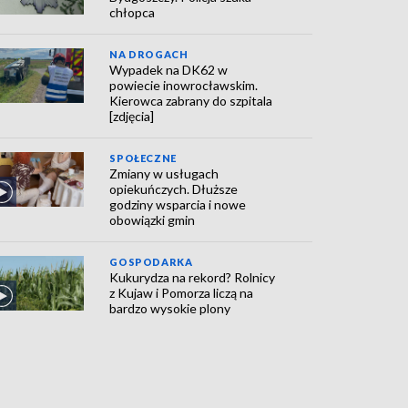
chłopca
NA DROGACH
Wypadek na DK62 w
powiecie inowrocławskim.
Kierowca zabrany do szpitala
[zdjęcia]
SPOŁECZNE
Zmiany w usługach
opiekuńczych. Dłuższe
godziny wsparcia i nowe
obowiązki gmin
GOSPODARKA
Kukurydza na rekord? Rolnicy
z Kujaw i Pomorza liczą na
bardzo wysokie plony