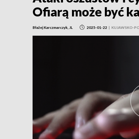
Ofiarą może być k
Błażej Karczmarczyk, JL
2025-01-22
|
KUJAWSKO-P