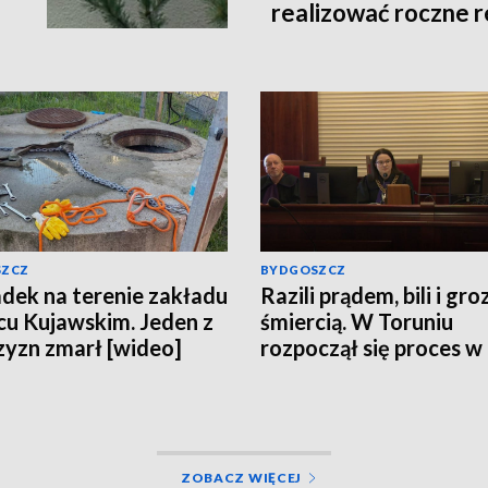
realizować roczne 
SZCZ
BYDGOSZCZ
ek na terenie zakładu
Razili prądem, bili i groz
cu Kujawskim. Jeden z
śmiercią. W Toruniu
yzn zmarł [wideo]
rozpoczął się proces w
sprawie porwania w
Grudziądzu
ZOBACZ WIĘCEJ