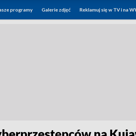
asze programy
Galerie zdjęć
Reklamuj się w TV i na
cyberprzestępców na Kuj