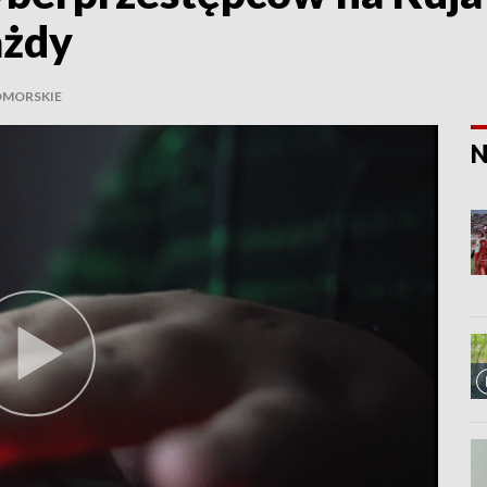
ażdy
OMORSKIE
N