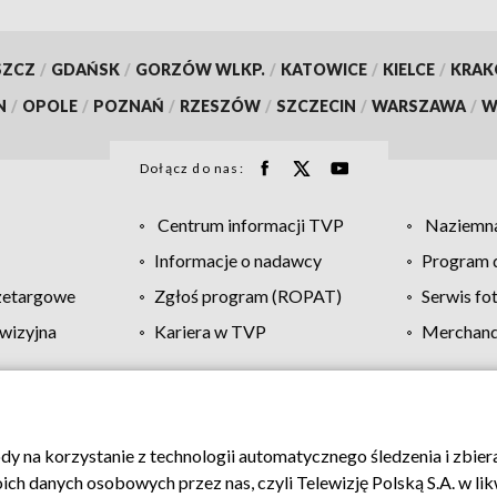
SZCZ
/
GDAŃSK
/
GORZÓW WLKP.
/
KATOWICE
/
KIELCE
/
KRA
N
/
OPOLE
/
POZNAŃ
/
RZESZÓW
/
SZCZECIN
/
WARSZAWA
/
W
Dołącz do nas:
Centrum informacji TVP
Naziemna
Informacje o nadawcy
Program d
zetargowe
Zgłoś program (ROPAT)
Serwis fo
wizyjna
Kariera w TVP
Merchandi
Polityka prywatności
Moje zgody
Pomoc
Biuro re
ody na korzystanie z technologii automatycznego śledzenia i zbie
 danych osobowych przez nas, czyli Telewizję Polską S.A. w likw