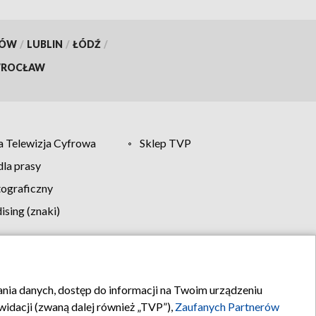
aktualizacja]
KÓW
/
LUBLIN
/
ŁÓDŹ
/
ROCŁAW
 Telewizja Cyfrowa
Sklep TVP
la prasy
tograficzny
sing (znaki)
klamy
Kontakt
rania danych, dostęp do informacji na Twoim urządzeniu
idacji (zwaną dalej również „TVP”),
Zaufanych Partnerów