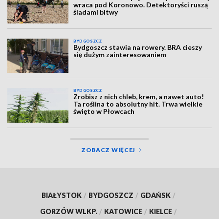
wraca pod Koronowo. Detektoryści ruszą
śladami bitwy
BYDGOSZCZ
Bydgoszcz stawia na rowery. BRA cieszy
się dużym zainteresowaniem
BYDGOSZCZ
Zrobisz z nich chleb, krem, a nawet auto!
Ta roślina to absolutny hit. Trwa wielkie
święto w Płowcach
ZOBACZ WIĘCEJ
BIAŁYSTOK
/
BYDGOSZCZ
/
GDAŃSK
/
GORZÓW WLKP.
/
KATOWICE
/
KIELCE
/