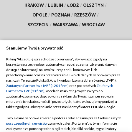
KRAKÓW
/
LUBLIN
/
ŁÓDŹ
/
OLSZTYN
/
OPOLE
/
POZNAŃ
/
RZESZÓW
/
SZCZECIN
/
WARSZAWA
/
WROCŁAW
Szanujemy Twoją prywatność
Dołącz do nas:
Kliknij "Akceptuję i przechodzę do serwisu", aby wyrazić zgody na
korzystanie z technologii automatycznego śledzenia i zbierania danych,
TVP
dostęp do informacji na Twoim urządzeniu końcowym i ich
Abonament TVP
przechowywanie oraz na przetwarzanie Twoich danych osobowych przez
Regulamin TVP
nas, czyli Telewizję Polską S.A. w likwidacji (zwaną dalej również „TVP”),
Emisja w TVP
Polityka prywatności
Zaufanych Partnerów z IAB* (1201 firm)
oraz pozostałych
Zaufanych
Partnerów TVP (93 firm)
, w celach marketingowych (w tym do
Centrum informacji TVP
Moje zgody
zautomatyzowanego dopasowania reklam do Twoich zainteresowań i
mierzenia ich skuteczności) i pozostałych, które wskazujemy poniżej, a
Naziemna Telewizja Cyfrowa
Pomoc
także zgody na udostępnianie przez nas identyfikatora PPID do Google.
Sklep TVP
Biuro reklamy
Twoje dane osobowe zbierane podczas odwiedzania przez Ciebie naszych
Rada Programowa
Kontakt
poszczególnych serwisów
zwanych dalej „Portalem”, w tym informacje
zapisywane za pomocą technologii takich jak: pliki cookie, sygnalizatory
System NOS