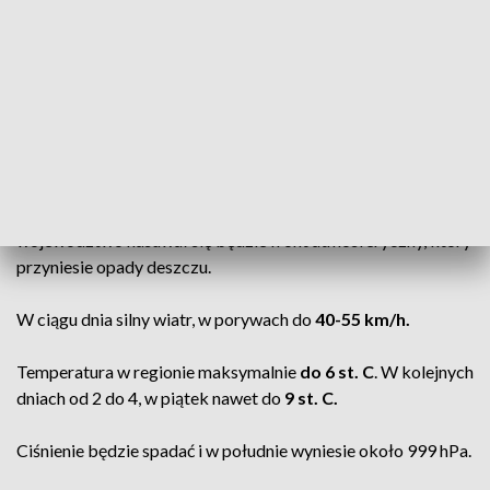
nasuwał się będzie pofalowany front chłodny.
Z zachodu docierać do nas będzie ciepłe powietrze
atlantyckie.
👉 ZOBACZ prognozę pogody na czwartek 23 stycznia
Do południa na Kujawach
będzie jeszcze pogodnie, dość
słonecznie i bez opadów. Po południu od zachodu nad nasze
województwo nasuwał się będzie front atmosferyczny, który
przyniesie opady deszczu.
W ciągu dnia silny wiatr, w porywach do
40-55 km/h.
Temperatura w regionie maksymalnie
do 6 st. C
. W kolejnych
dniach od 2 do 4, w piątek nawet do
9 st. C.
Ciśnienie będzie spadać i w południe wyniesie około 999 hPa.