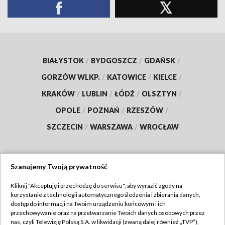
BIAŁYSTOK
/
BYDGOSZCZ
/
GDAŃSK
/
GORZÓW WLKP.
/
KATOWICE
/
KIELCE
/
KRAKÓW
/
LUBLIN
/
ŁÓDŹ
/
OLSZTYN
/
OPOLE
/
POZNAŃ
/
RZESZÓW
/
SZCZECIN
/
WARSZAWA
/
WROCŁAW
Szanujemy Twoją prywatność
Dołącz do nas:
Kliknij "Akceptuję i przechodzę do serwisu", aby wyrazić zgody na
korzystanie z technologii automatycznego śledzenia i zbierania danych,
TVP
dostęp do informacji na Twoim urządzeniu końcowym i ich
Abonament TVP
przechowywanie oraz na przetwarzanie Twoich danych osobowych przez
Regulamin TVP
nas, czyli Telewizję Polską S.A. w likwidacji (zwaną dalej również „TVP”),