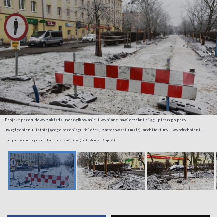
Projekt przebudowy zakłada uporządkowanie i wymianę nawierzchni ciągu pieszego przy
uwzględnieniu istniejącego przebiegu ścieżek, zastosowaniu małej architektury i wyodrębnieniu
miejsc wypoczynku dla mieszkańców (fot. Anna Kopeć)