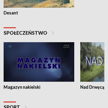
Desant
SPOŁECZEŃSTWO
Magazyn nakielski
Nad Drwęcą
SPORT