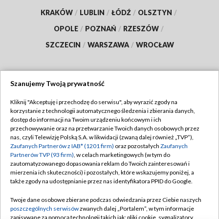
KRAKÓW
/
LUBLIN
/
ŁÓDŹ
/
OLSZTYN
/
OPOLE
/
POZNAŃ
/
RZESZÓW
/
SZCZECIN
/
WARSZAWA
/
WROCŁAW
Szanujemy Twoją prywatność
Dołącz do nas:
Kliknij "Akceptuję i przechodzę do serwisu", aby wyrazić zgody na
korzystanie z technologii automatycznego śledzenia i zbierania danych,
TVP
dostęp do informacji na Twoim urządzeniu końcowym i ich
Abonament TVP
przechowywanie oraz na przetwarzanie Twoich danych osobowych przez
Regulamin TVP
nas, czyli Telewizję Polską S.A. w likwidacji (zwaną dalej również „TVP”),
Emisja w TVP
Polityka prywatności
Zaufanych Partnerów z IAB* (1201 firm)
oraz pozostałych
Zaufanych
Partnerów TVP (93 firm)
, w celach marketingowych (w tym do
Centrum informacji TVP
Moje zgody
zautomatyzowanego dopasowania reklam do Twoich zainteresowań i
mierzenia ich skuteczności) i pozostałych, które wskazujemy poniżej, a
Naziemna Telewizja Cyfrowa
Pomoc
także zgody na udostępnianie przez nas identyfikatora PPID do Google.
Sklep TVP
Biuro reklamy
Twoje dane osobowe zbierane podczas odwiedzania przez Ciebie naszych
Rada Programowa
Kontakt
poszczególnych serwisów
zwanych dalej „Portalem”, w tym informacje
zapisywane za pomocą technologii takich jak: pliki cookie, sygnalizatory