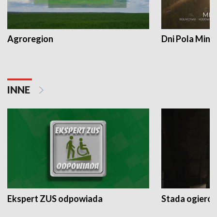
Agroregion
Dni Pola Min
INNE
Ekspert ZUS odpowiada
Stada ogieró