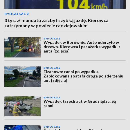
BYDGOSZCZ
3 tys. zł mandatu za zbyt szybką jazdę. Kierowca
zatrzymany w powiecie radziejowskim
BYDGOSZCZ
Wypadek w Borównie. Auto uderzyło w
drzewo. Kierowca i pasażerka wypadki z
auta [zdjęcia]
BYDGOSZCZ
Elzanowo: ranni po wypadku.
Zablokowana została droga po zderzeniu
aut [zdjęcia]
BYDGOSZCZ
Wypadek trzech aut w Grudziądzu. Są
ranni
BYDGOSZCZ