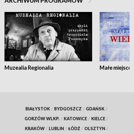
ARCHIWUM PROGRAMÓW
Muzealia Regionalia
Małe miejscow
BIAŁYSTOK
/
BYDGOSZCZ
/
GDAŃSK
/
GORZÓW WLKP.
/
KATOWICE
/
KIELCE
/
KRAKÓW
/
LUBLIN
/
ŁÓDŹ
/
OLSZTYN
/