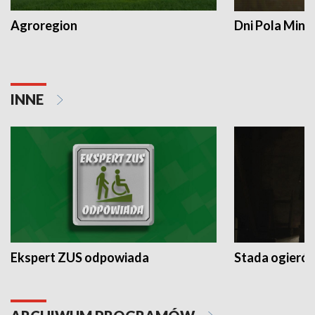
Agroregion
Dni Pola Min
INNE
Ekspert ZUS odpowiada
Stada ogieró