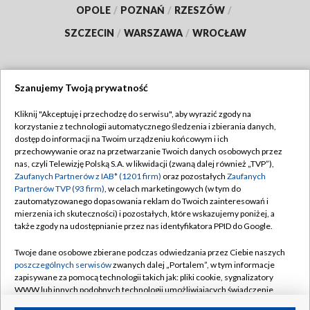
OPOLE
/
POZNAŃ
/
RZESZÓW
/
SZCZECIN
/
WARSZAWA
/
WROCŁAW
Szanujemy Twoją prywatność
Dołącz do nas:
Kliknij "Akceptuję i przechodzę do serwisu", aby wyrazić zgody na
korzystanie z technologii automatycznego śledzenia i zbierania danych,
TVP
dostęp do informacji na Twoim urządzeniu końcowym i ich
Abonament TVP
przechowywanie oraz na przetwarzanie Twoich danych osobowych przez
Regulamin TVP
nas, czyli Telewizję Polską S.A. w likwidacji (zwaną dalej również „TVP”),
Emisja w TVP
Polityka prywatności
Zaufanych Partnerów z IAB* (1201 firm)
oraz pozostałych
Zaufanych
Partnerów TVP (93 firm)
, w celach marketingowych (w tym do
Centrum informacji TVP
Moje zgody
zautomatyzowanego dopasowania reklam do Twoich zainteresowań i
mierzenia ich skuteczności) i pozostałych, które wskazujemy poniżej, a
Naziemna Telewizja Cyfrowa
Pomoc
także zgody na udostępnianie przez nas identyfikatora PPID do Google.
Sklep TVP
Biuro reklamy
Twoje dane osobowe zbierane podczas odwiedzania przez Ciebie naszych
Rada Programowa
Kontakt
poszczególnych serwisów
zwanych dalej „Portalem”, w tym informacje
zapisywane za pomocą technologii takich jak: pliki cookie, sygnalizatory
System NOS
WWW lub innych podobnych technologii umożliwiających świadczenie
dopasowanych i bezpiecznych usług, personalizację treści oraz reklam,
Informacje o nadawcy
Kanały