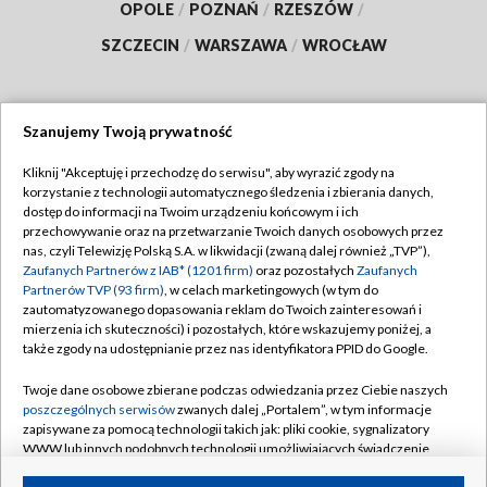
OPOLE
/
POZNAŃ
/
RZESZÓW
/
SZCZECIN
/
WARSZAWA
/
WROCŁAW
Szanujemy Twoją prywatność
Dołącz do nas:
Kliknij "Akceptuję i przechodzę do serwisu", aby wyrazić zgody na
korzystanie z technologii automatycznego śledzenia i zbierania danych,
TVP
dostęp do informacji na Twoim urządzeniu końcowym i ich
Abonament TVP
przechowywanie oraz na przetwarzanie Twoich danych osobowych przez
Regulamin TVP
nas, czyli Telewizję Polską S.A. w likwidacji (zwaną dalej również „TVP”),
Emisja w TVP
Polityka prywatności
Zaufanych Partnerów z IAB* (1201 firm)
oraz pozostałych
Zaufanych
Partnerów TVP (93 firm)
, w celach marketingowych (w tym do
Centrum informacji TVP
Moje zgody
zautomatyzowanego dopasowania reklam do Twoich zainteresowań i
mierzenia ich skuteczności) i pozostałych, które wskazujemy poniżej, a
Naziemna Telewizja Cyfrowa
Pomoc
także zgody na udostępnianie przez nas identyfikatora PPID do Google.
Sklep TVP
Biuro reklamy
Twoje dane osobowe zbierane podczas odwiedzania przez Ciebie naszych
Rada Programowa
Kontakt
poszczególnych serwisów
zwanych dalej „Portalem”, w tym informacje
zapisywane za pomocą technologii takich jak: pliki cookie, sygnalizatory
System NOS
WWW lub innych podobnych technologii umożliwiających świadczenie
dopasowanych i bezpiecznych usług, personalizację treści oraz reklam,
Informacje o nadawcy
Kanały