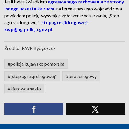
Jeśli byłeś świadkiem
agresywnego zachowania ze strony
innego uczestnika ruchu
na terenie naszego województwa
powiadom policję, wysyłając zgłoszenie na skrzynkę „Stop
agresji drogowej":
stopagresjidrogowej-
kwp@bg.policja.gov.pl
.
Źródło:
KWP Bydgoszcz
#policja kujawsko pomorska
#„stop agresji drogowej”
#pirat drogowy
#kierowca nakło