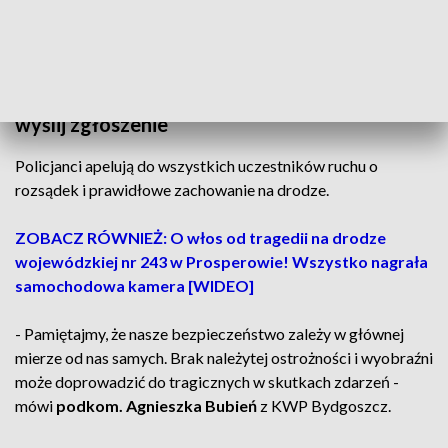
Kierującemu grozi teraz grzywna w wysokości do 30
tysięcy złotych.
Byłeś świadkiem agresywnego zachowania,
wyślij zgłoszenie
Policjanci apelują do wszystkich uczestników ruchu o
rozsądek i prawidłowe zachowanie na drodze.
ZOBACZ RÓWNIEŻ: O włos od tragedii na drodze
wojewódzkiej nr 243 w Prosperowie! Wszystko nagrała
samochodowa kamera [WIDEO]
- Pamiętajmy, że nasze bezpieczeństwo zależy w głównej
mierze od nas samych. Brak należytej ostrożności i wyobraźni
może doprowadzić do tragicznych w skutkach zdarzeń -
mówi
podkom. Agnieszka Bubień
z KWP Bydgoszcz.