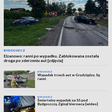
BYDGOSZCZ
Elzanowo: ranni po wypadku. Zablokowana została
droga po zderzeniu aut [zdjęcia]
BYDGOSZCZ
Wypadek trzech aut w Grudziądzu. Są
ranni
BYDGOSZCZ
Śmiertelny wypadek na S5 pod
Bydgoszczą. Zginął kierowca [wideo]