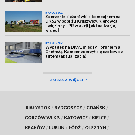
BYDGOSZCZ
Zderzenie ciężarówki z kombajnem na
DK62 w pobliżu Kruszwicy. Kierowca
uwięziony, LPR w akcji [aktualizacja,
wideo]
BYDGOSZCZ
Wypadek na DK91 między Toruniem a
Chełmżą. Kamper zderzył się czołowo z
autem (aktualizacja)
ZOBACZ WIĘCEJ
BIAŁYSTOK
/
BYDGOSZCZ
/
GDAŃSK
/
GORZÓW WLKP.
/
KATOWICE
/
KIELCE
/
KRAKÓW
/
LUBLIN
/
ŁÓDŹ
/
OLSZTYN
/