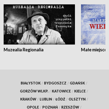
Muzealia Regionalia
Małe miejscow
BIAŁYSTOK
/
BYDGOSZCZ
/
GDAŃSK
/
GORZÓW WLKP.
/
KATOWICE
/
KIELCE
/
KRAKÓW
/
LUBLIN
/
ŁÓDŹ
/
OLSZTYN
/
OPOLE
/
POZNAŃ
/
RZESZÓW
/