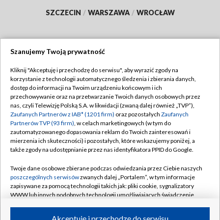
SZCZECIN
/
WARSZAWA
/
WROCŁAW
Szanujemy Twoją prywatność
Dołącz do nas:
Kliknij "Akceptuję i przechodzę do serwisu", aby wyrazić zgody na
korzystanie z technologii automatycznego śledzenia i zbierania danych,
TVP
dostęp do informacji na Twoim urządzeniu końcowym i ich
Abonament TVP
przechowywanie oraz na przetwarzanie Twoich danych osobowych przez
Regulamin TVP
nas, czyli Telewizję Polską S.A. w likwidacji (zwaną dalej również „TVP”),
Emisja w TVP
Polityka prywatności
Zaufanych Partnerów z IAB* (1201 firm)
oraz pozostałych
Zaufanych
Partnerów TVP (93 firm)
, w celach marketingowych (w tym do
Centrum informacji TVP
Moje zgody
zautomatyzowanego dopasowania reklam do Twoich zainteresowań i
mierzenia ich skuteczności) i pozostałych, które wskazujemy poniżej, a
Naziemna Telewizja Cyfrowa
Pomoc
także zgody na udostępnianie przez nas identyfikatora PPID do Google.
Sklep TVP
Biuro reklamy
Twoje dane osobowe zbierane podczas odwiedzania przez Ciebie naszych
Rada Programowa
Kontakt
poszczególnych serwisów
zwanych dalej „Portalem”, w tym informacje
zapisywane za pomocą technologii takich jak: pliki cookie, sygnalizatory
System NOS
WWW lub innych podobnych technologii umożliwiających świadczenie
dopasowanych i bezpiecznych usług, personalizację treści oraz reklam,
Informacje o nadawcy
Kanały
udostępnianie funkcji mediów społecznościowych oraz analizowanie
Akceptuję i przechodzę do serwisu