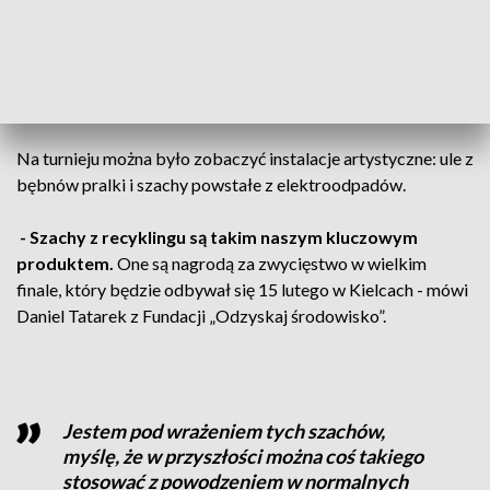
Pomorskiego Związku Szachowego.
Z
OBACZ: Brda w Bydgoszczy jest czystsza. O śmieci
wyłowione w ramach akcji „Czyste Rzeki”
Na turnieju można było zobaczyć instalacje artystyczne: ule z
bębnów pralki i szachy powstałe z elektroodpadów.
- Szachy z recyklingu są takim naszym kluczowym
produktem.
One są nagrodą za zwycięstwo w wielkim
finale, który będzie odbywał się 15 lutego w Kielcach - mówi
Daniel Tatarek z Fundacji „Odzyskaj środowisko”.
Jestem pod wrażeniem tych szachów,
myślę, że w przyszłości można coś takiego
stosować z powodzeniem w normalnych