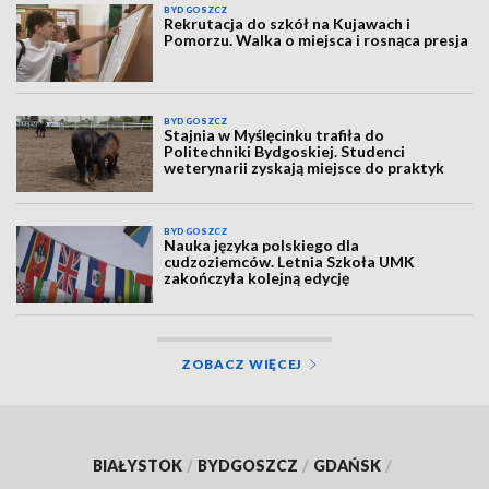
BYDGOSZCZ
Rekrutacja do szkół na Kujawach i
Pomorzu. Walka o miejsca i rosnąca presja
BYDGOSZCZ
Stajnia w Myślęcinku trafiła do
Politechniki Bydgoskiej. Studenci
weterynarii zyskają miejsce do praktyk
BYDGOSZCZ
Nauka języka polskiego dla
cudzoziemców. Letnia Szkoła UMK
zakończyła kolejną edycję
ZOBACZ WIĘCEJ
BIAŁYSTOK
/
BYDGOSZCZ
/
GDAŃSK
/