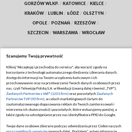
GORZÓW WLKP.
/
KATOWICE
/
KIELCE
/
KRAKÓW
/
LUBLIN
/
ŁÓDŹ
/
OLSZTYN
/
OPOLE
/
POZNAŃ
/
RZESZÓW
/
SZCZECIN
/
WARSZAWA
/
WROCŁAW
Szanujemy Twoją prywatność
Dołącz do nas:
Kliknij "Akceptuję i przechodzę do serwisu", aby wyrazić zgody na
korzystanie z technologii automatycznego śledzenia i zbierania danych,
TVP
dostęp do informacji na Twoim urządzeniu końcowym i ich
Abonament TVP
przechowywanie oraz na przetwarzanie Twoich danych osobowych przez
Regulamin TVP
nas, czyli Telewizję Polską S.A. w likwidacji (zwaną dalej również „TVP”),
Emisja w TVP
Polityka prywatności
Zaufanych Partnerów z IAB* (1201 firm)
oraz pozostałych
Zaufanych
Partnerów TVP (93 firm)
, w celach marketingowych (w tym do
Centrum informacji TVP
Moje zgody
zautomatyzowanego dopasowania reklam do Twoich zainteresowań i
mierzenia ich skuteczności) i pozostałych, które wskazujemy poniżej, a
Naziemna Telewizja Cyfrowa
Pomoc
także zgody na udostępnianie przez nas identyfikatora PPID do Google.
Sklep TVP
Biuro reklamy
Twoje dane osobowe zbierane podczas odwiedzania przez Ciebie naszych
Rada Programowa
Kontakt
poszczególnych serwisów
zwanych dalej „Portalem”, w tym informacje