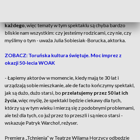
rozmawiają o wspólnym życiu i rodzicielstwie.
-
Myślę, że to taki temat, który chcąc nie chcąc, dotyczy
każdego
, więc tematy w tym spektaklu są chyba bardzo
bliskie nam wszystkim: czy jesteśmy rodzicami, czy nie, czy
myślimy o tym - uważa Julia Sobiesiak-Borucka, aktorka.
ZOBACZ: Toruńska kultura świętuje. Moc imprez z
okazji 50-lecia WOAK
- Łapiemy aktorów w momencie, kiedy mają te 30 lat i
urządzają sobie mieszkanie, ale de facto kończymy spektakl,
jak są dużo, dużo starsi, bo
przelatujemy przez 50 lat ich
życia
, więc myślę, że spektakl będzie ciekawy dla tych,
którzy są w tym wieku i mierzą się z podobnymi problemami,
ale też dla tych, co już przez to przeszli i są nieco starsi -
wskazuje Patryk Warchoł, reżyser.
Premiera „Tchnienia” w Teatrze Wilama Horzycy odbędzie