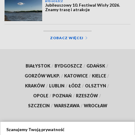
BYDGOSZCZ
Jubileuszowy 10. Festiwal Wisły 2026.
Znamy trasę i atrakcje
ZOBACZ WIĘCEJ
BIAŁYSTOK
/
BYDGOSZCZ
/
GDAŃSK
/
GORZÓW WLKP.
/
KATOWICE
/
KIELCE
/
KRAKÓW
/
LUBLIN
/
ŁÓDŹ
/
OLSZTYN
/
OPOLE
/
POZNAŃ
/
RZESZÓW
/
SZCZECIN
/
WARSZAWA
/
WROCŁAW
Szanujemy Twoją prywatność
Dołącz do nas: