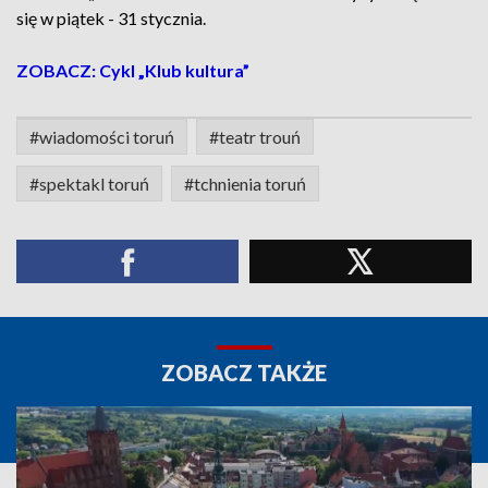
się w piątek - 31 stycznia.
ZOBACZ: Cykl „Klub kultura”
#wiadomości toruń
#teatr trouń
#spektakl toruń
#tchnienia toruń
ZOBACZ TAKŻE