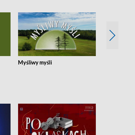
Myśliwy myśli
Spotkania z 