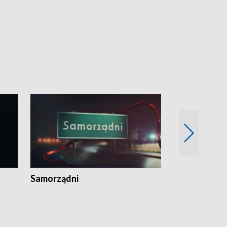
Samorządni
Wspólna sp