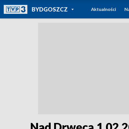
POWRÓT DO
BYDGOSZCZ
Aktualności
N
TVP REGIONY
Nad Drwęcą 1.02.