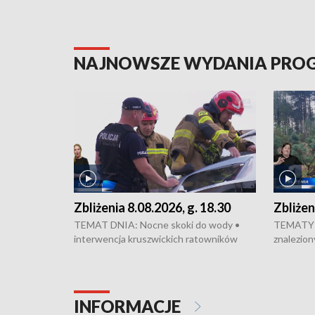
NAJNOWSZE WYDANIA PR
Zbliżenia 8.08.2026, g. 18.30
Zbliżen
TEMAT DNIA: Nocne skoki do wody •
TEMATY 
interwencja kruszwickich ratowników
znalezion
WOPR mogła zapobiec tragedii • Koniec
zaginione
prac na Rondzie Fordońskim • Na Wyspie
finał pra
Młyńskiej świętowano urodziny Mariana
Kujawskim
Rejewskiego • Kujawski Festiwal Pieśni
w Chełmni
INFORMACJE
Ludowej w Inowrocławiu • Rekord w
miastach 