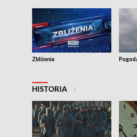
kiszeniu ogórków w gminie Łasin
recept po
Dalszy ci
wywiesza
Zbliżenia
Pogod
HISTORIA