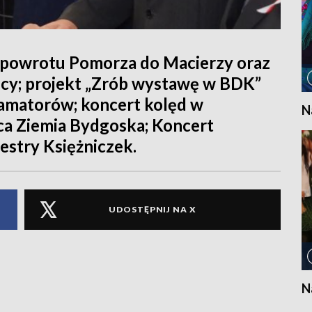
 powrotu Pomorza do Macierzy oraz
icy; projekt „Zrób wystawę w BDK”
 amatorów; koncert kolęd w
N
ca Ziemia Bydgoska; Koncert
stry Księżniczek.
UDOSTĘPNIJ NA X
N