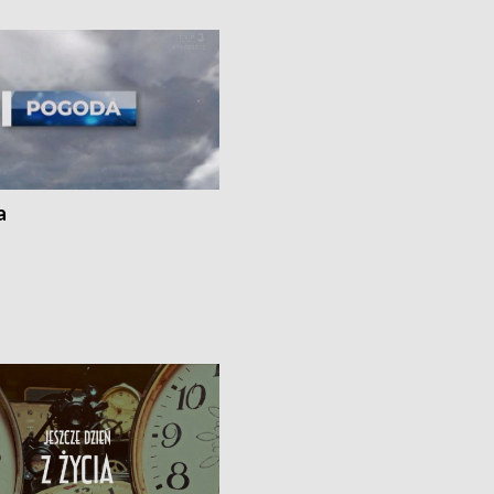
 spaleniu apteki w Bydgoszczy •
Kapuściskach
ąg sąsiedzkiego sporu o
nie prania
a