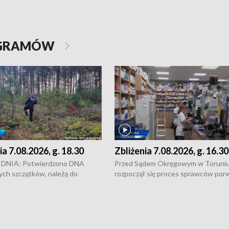
OGRAMÓW
ia 7.08.2026, g. 18.30
Zbliżenia 7.08.2026, g. 16.30
DNIA: Potwierdzono DNA
Przed Sądem Okręgowym w Toruni
ych szczątków, należą do
rozpoczął się proces sprawców por
j Jowity Zielińskiej • Tragiczny
pobicie i tortur pod Grudziądzem • 
c serwisowych w studni w Solcu
zł - tyle mogą wynosić straty po poż
 • Festiwal dziewięciu wzgórz
przy ul. Kossaka w Bydgoszczy •
e i Festiwal Wisły w kilku
Niebezpiecznie na drogach regionu 
regionu • Problem z realizacją
Dalszy ciąg sporu o pranie na bydgo