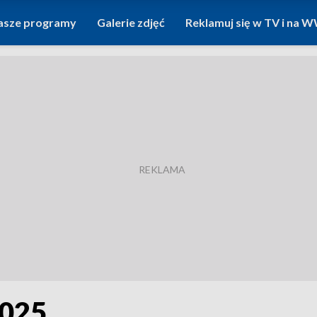
asze programy
Galerie zdjęć
Reklamuj się w TV i na
2025