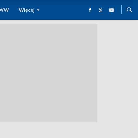
 WWW
Więcej