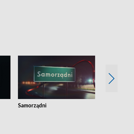
Samorządni
Wspólna sp