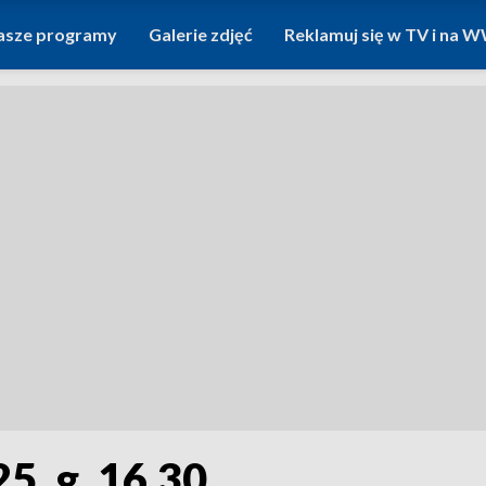
asze programy
Galerie zdjęć
Reklamuj się w TV i na
5, g. 16.30