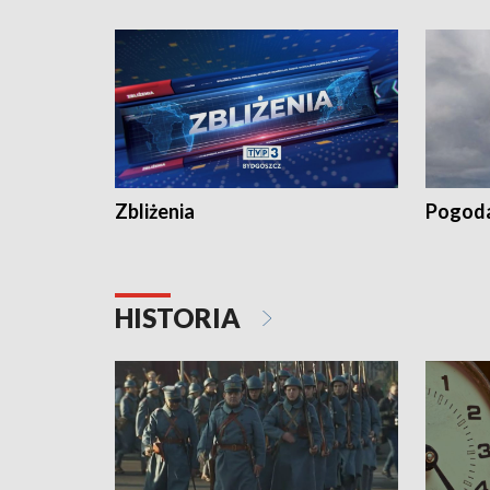
recept po spaleniu apteki w Bydgoszczy •
Kapuścis
Dalszy ciąg sąsiedzkiego sporu o
wywieszanie prania
Zbliżenia
Pogod
HISTORIA