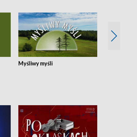
Myśliwy myśli
Spotkania z 