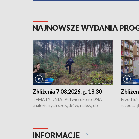
NAJNOWSZE WYDANIA PR
Zbliżenia 7.08.2026, g. 18.30
Zbliżen
TEMATY DNIA: Potwierdzono DNA
Przed Są
znalezionych szczątków, należą do
rozpoczął
zaginionej Jowity Zielińskiej • Tragiczny
pobicie i
finał prac serwisowych w studni w Solcu
zł - tyle
Kujawskim • Festiwal dziewięciu wzgórz
przy ul. 
w Chełmnie i Festiwal Wisły w kilku
Niebezpie
INFORMACJE
miastach regionu • Problem z realizacją
Dalszy ci