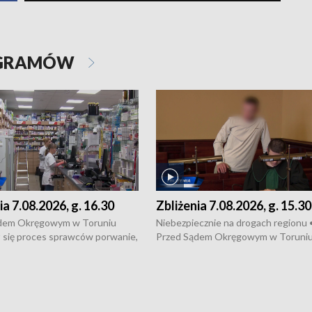
OGRAMÓW
ia 7.08.2026, g. 16.30
Zbliżenia 7.08.2026, g. 15.30
dem Okręgowym w Toruniu
Niebezpiecznie na drogach regionu 
 się proces sprawców porwanie,
Przed Sądem Okręgowym w Toruni
 tortur pod Grudziądzem • 3 mln
rozpoczął się proces sprawców por
 mogą wynosić straty po pożarze
pobicie i tortur pod Grudziądzem • 
Kossaka w Bydgoszczy •
o oszczędzanie wody • Ważne dla
cznie na drogach regionu •
rolników badania w Stacji Doświadcz
ąg sporu o pranie na bydgoskich
Oceny Odmian w Chrząstowie