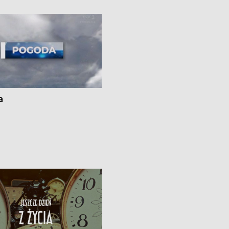
kach
a