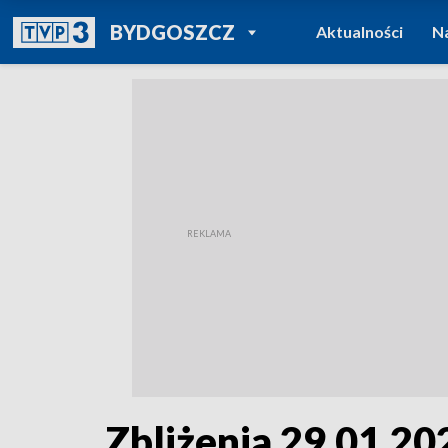
POWRÓT DO
BYDGOSZCZ
Aktualności
N
TVP REGIONY
Zbliżenia 29.01.202