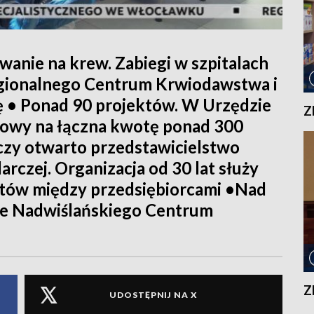
wanie na krew. Zabiegi w szpitalach
Regionalnego Centrum Krwiodawstwa i
ę • Ponad 90 projektów. W Urzędzie
Z
owy na łączna kwotę ponad 300
zy otwarto przedstawicielstwo
rczej. Organizacja od 30 lat służy
któw między przedsiębiorcami •Nad
e Nadwiślańskiego Centrum
Z
UDOSTĘPNIJ NA X