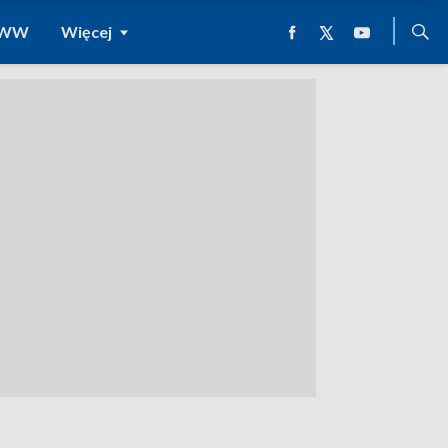
 WWW
Więcej