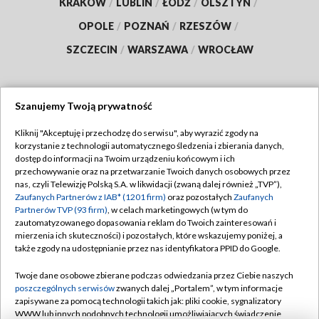
KRAKÓW
/
LUBLIN
/
ŁÓDŹ
/
OLSZTYN
/
OPOLE
/
POZNAŃ
/
RZESZÓW
/
SZCZECIN
/
WARSZAWA
/
WROCŁAW
Szanujemy Twoją prywatność
Dołącz do nas:
Kliknij "Akceptuję i przechodzę do serwisu", aby wyrazić zgody na
korzystanie z technologii automatycznego śledzenia i zbierania danych,
TVP
dostęp do informacji na Twoim urządzeniu końcowym i ich
Abonament TVP
przechowywanie oraz na przetwarzanie Twoich danych osobowych przez
Regulamin TVP
nas, czyli Telewizję Polską S.A. w likwidacji (zwaną dalej również „TVP”),
Emisja w TVP
Polityka prywatności
Zaufanych Partnerów z IAB* (1201 firm)
oraz pozostałych
Zaufanych
Partnerów TVP (93 firm)
, w celach marketingowych (w tym do
Centrum informacji TVP
Moje zgody
zautomatyzowanego dopasowania reklam do Twoich zainteresowań i
mierzenia ich skuteczności) i pozostałych, które wskazujemy poniżej, a
Naziemna Telewizja Cyfrowa
Pomoc
także zgody na udostępnianie przez nas identyfikatora PPID do Google.
Sklep TVP
Biuro reklamy
Twoje dane osobowe zbierane podczas odwiedzania przez Ciebie naszych
Rada Programowa
Kontakt
poszczególnych serwisów
zwanych dalej „Portalem”, w tym informacje
zapisywane za pomocą technologii takich jak: pliki cookie, sygnalizatory
System NOS
WWW lub innych podobnych technologii umożliwiających świadczenie