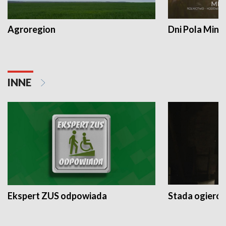
Agroregion
Dni Pola Min
INNE
Ekspert ZUS odpowiada
Stada ogieró