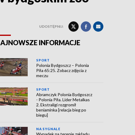
UDOSTĘPNIJ:
AJNOWSZE INFORMACJE
SPORT
Polonia Bydgoszcz – Polonia
Piła 65:25. Zobacz zdjęcia z
meczu
SPORT
Abramczyk Polonia Bydgoszcz
- Polonia Piła. Lider Metalkas
2. Ekstraligi rozgromił
beniaminka [relacja bieg po
biegu]
NA SYGNALE
Wypadek na terenie zakładu