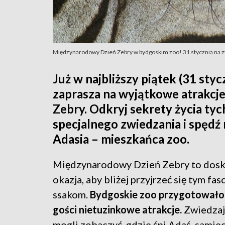
Międzynarodowy Dzień Zebry w bydgoskim zoo! 31 stycznia na zwi
Już w najbliższy piątek (31 sty
zaprasza na wyjątkowe atrakcj
Zebry. Odkryj sekrety życia ty
specjalnego zwiedzania i spęd
Adasia – mieszkańca zoo.
Międzynarodowy Dzień Zebry to dosk
okazja, aby bliżej przyjrzeć się tym fa
ssakom.
Bydgoskie zoo przygotowało 
gości nietuzinkowe atrakcje.
Zwiedzaj
mogli zobaczyć, gdzie śpi Adaś, samie