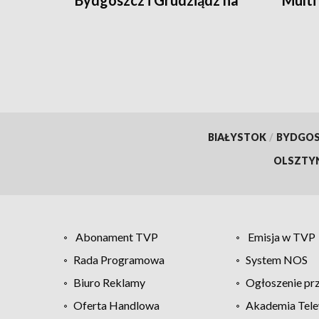
Bydgoszcz i Grudziądz na
Multi
trasie jubileuszowej edycji
liczby
BIAŁYSTOK
/
BYDGO
OLSZTY
Abonament TVP
Emisja w TVP
Rada Programowa
System NOS
Biuro Reklamy
Ogłoszenie pr
Oferta Handlowa
Akademia Tele