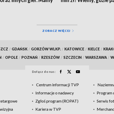
 oraz innych gier. Mamy
mln zł! Wiemy, gdzie p
!
wysokie wygrane
ZOBACZ WIĘCEJ
SZCZ
/
GDAŃSK
/
GORZÓW WLKP.
/
KATOWICE
/
KIELCE
/
KRA
N
/
OPOLE
/
POZNAŃ
/
RZESZÓW
/
SZCZECIN
/
WARSZAWA
/
W
Dołącz do nas:
Centrum informacji TVP
Naziemna
Informacje o nadawcy
Program d
zetargowe
Zgłoś program (ROPAT)
Serwis fo
wizyjna
Kariera w TVP
Merchandi