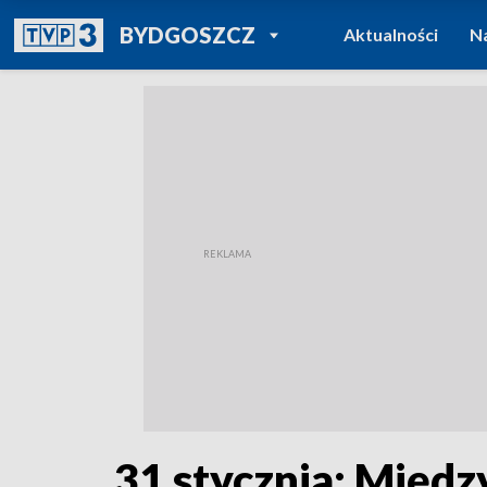
POWRÓT DO
BYDGOSZCZ
Aktualności
N
TVP REGIONY
31 stycznia: Międ