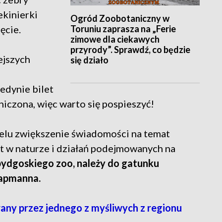
ekinierki
Ogród Zoobotaniczny w
Toruniu zaprasza na „Ferie
ęcie.
zimowe dla ciekawych
przyrody”. Sprawdź, co będzie
ejszych
się działo
edynie bilet
niczona, więc warto się pospieszyć!
lu zwiększenie świadomości na temat
t w naturze i działań podejmowanych na
bydgoskiego zoo, należy do gatunku
hapmanna.
ny przez jednego z myśliwych z regionu