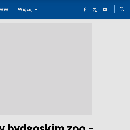
 WWW
Więcej
w bydgoskim zoo –