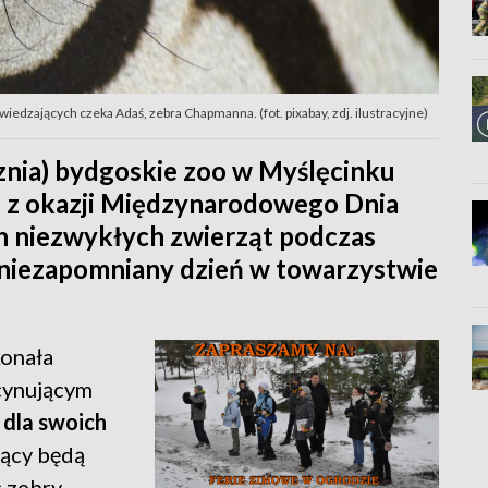
edzających czeka Adaś, zebra Chapmanna. (fot. pixabay, zdj. ilustracyjne)
cznia) bydgoskie zoo w Myślęcinku
e z okazji Międzynarodowego Dnia
ch niezwykłych zwierząt podczas
ź niezapomniany dzień w towarzystwie
onała
scynującym
dla swoich
ący będą
c zebry