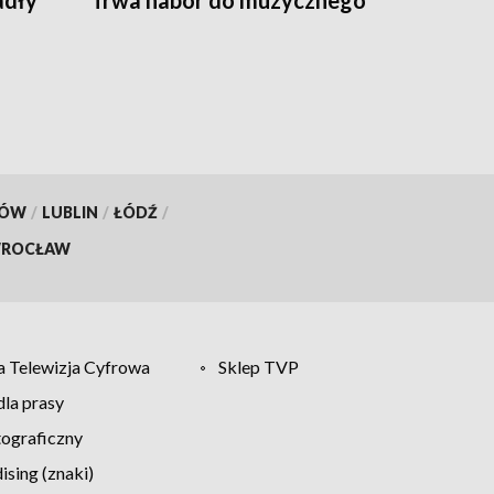
adły
Trwa nabór do muzycznego
programu
KÓW
/
LUBLIN
/
ŁÓDŹ
/
ROCŁAW
 Telewizja Cyfrowa
Sklep TVP
la prasy
tograficzny
sing (znaki)