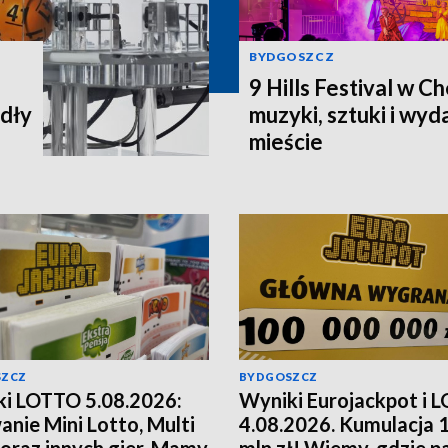
BYDGOSZCZ
9 Hills Festival w C
adły
muzyki, sztuki i wy
mieście
SZCZ
BYDGOSZCZ
i LOTTO 5.08.2026:
Wyniki Eurojackpot i 
anie Mini Lotto, Multi
4.08.2026. Kumulacja 