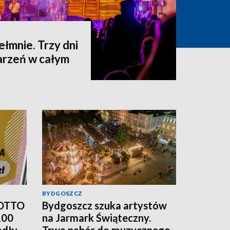
hełmnie. Trzy dni
darzeń w całym
BYDGOSZCZ
LOTTO
Bydgoszcz szuka artystów
100
na Jarmark Świąteczny.