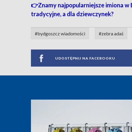
👉Znamy najpopularniejsze imiona w
tradycyjne, a dla dziewczynek?
#bydgoszcz wiadomości
#zebra adaś
UDOSTĘPNIJ NA FACEBOOKU