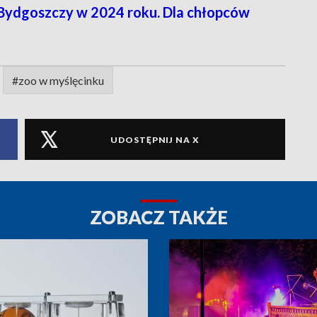
 Bydgoszczy w 2024 roku. Dla chłopców
#zoo w myślęcinku
UDOSTĘPNIJ NA X
ZOBACZ TAKŻE