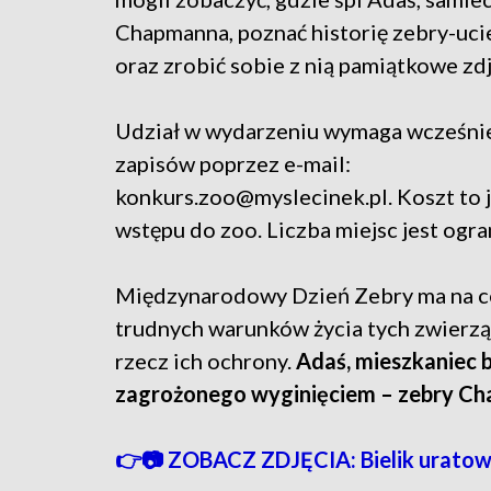
Chapmanna, poznać historię zebry-uci
oraz zrobić sobie z nią pamiątkowe zdj
Udział w wydarzeniu wymaga wcześni
zapisów poprzez e-mail:
konkurs.zoo@myslecinek.pl. Koszt to j
wstępu do zoo. Liczba miejsc jest ogra
Międzynarodowy Dzień Zebry ma na ce
trudnych warunków życia tych zwierzą
rzecz ich ochrony.
Adaś, mieszkaniec 
zagrożonego wyginięciem – zebry C
👉📷 ZOBACZ ZDJĘCIA: Bielik uratowa