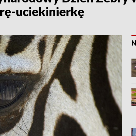
brę-uciekinierkę
N