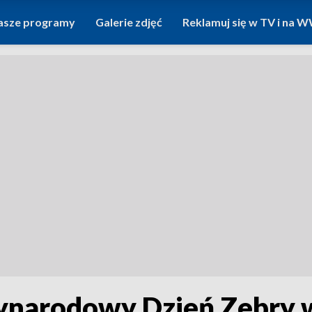
asze programy
Galerie zdjęć
Reklamuj się w TV i na
zynarodowy Dzień Zebry 