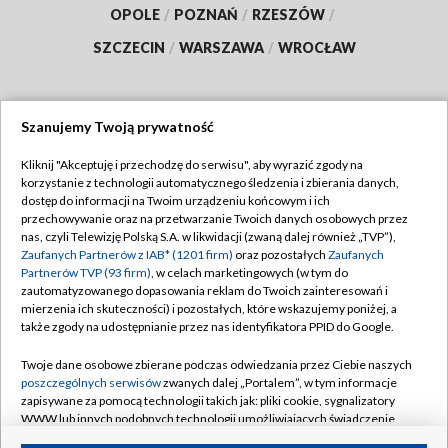
OPOLE
/
POZNAŃ
/
RZESZÓW
/
SZCZECIN
/
WARSZAWA
/
WROCŁAW
Szanujemy Twoją prywatność
Dołącz do nas:
Kliknij "Akceptuję i przechodzę do serwisu", aby wyrazić zgody na
korzystanie z technologii automatycznego śledzenia i zbierania danych,
TVP
dostęp do informacji na Twoim urządzeniu końcowym i ich
Abonament TVP
przechowywanie oraz na przetwarzanie Twoich danych osobowych przez
Regulamin TVP
nas, czyli Telewizję Polską S.A. w likwidacji (zwaną dalej również „TVP”),
Emisja w TVP
Polityka prywatności
Zaufanych Partnerów z IAB* (1201 firm)
oraz pozostałych
Zaufanych
Partnerów TVP (93 firm)
, w celach marketingowych (w tym do
Centrum informacji TVP
Moje zgody
zautomatyzowanego dopasowania reklam do Twoich zainteresowań i
mierzenia ich skuteczności) i pozostałych, które wskazujemy poniżej, a
Naziemna Telewizja Cyfrowa
Pomoc
także zgody na udostępnianie przez nas identyfikatora PPID do Google.
Sklep TVP
Biuro reklamy
Twoje dane osobowe zbierane podczas odwiedzania przez Ciebie naszych
Rada Programowa
Kontakt
poszczególnych serwisów
zwanych dalej „Portalem”, w tym informacje
zapisywane za pomocą technologii takich jak: pliki cookie, sygnalizatory
System NOS
WWW lub innych podobnych technologii umożliwiających świadczenie
dopasowanych i bezpiecznych usług, personalizację treści oraz reklam,
Informacje o nadawcy
Kanały