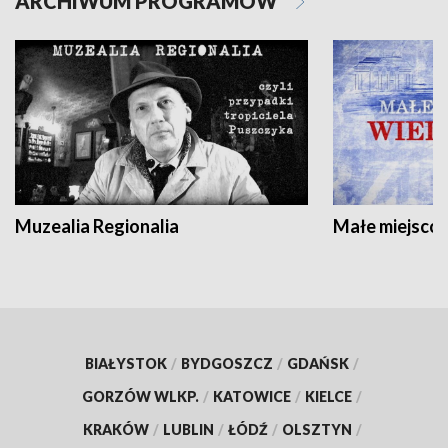
ARCHIWUM PROGRAMÓW
Muzealia Regionalia
Małe miejscow
BIAŁYSTOK
/
BYDGOSZCZ
/
GDAŃSK
/
GORZÓW WLKP.
/
KATOWICE
/
KIELCE
/
KRAKÓW
/
LUBLIN
/
ŁÓDŹ
/
OLSZTYN
/