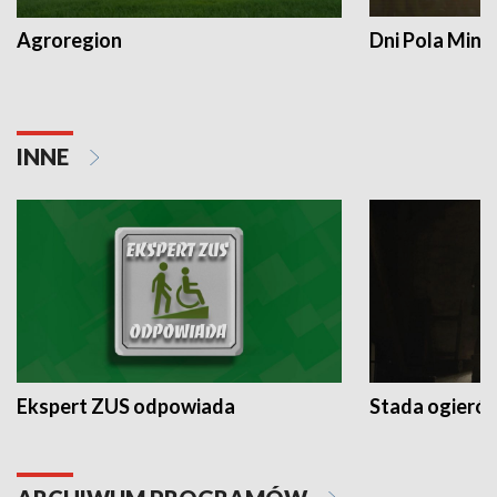
Agroregion
Dni Pola Min
INNE
Ekspert ZUS odpowiada
Stada ogieró