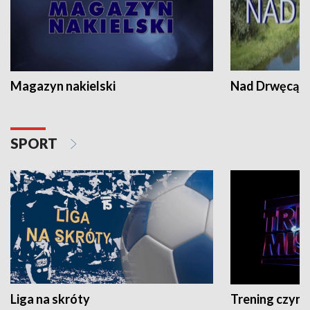
Magazyn nakielski
Nad Drwęcą
SPORT
Liga na skróty
Trening czyni 