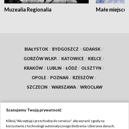
Muzealia Regionalia
Małe miejscow
BIAŁYSTOK
/
BYDGOSZCZ
/
GDAŃSK
/
GORZÓW WLKP.
/
KATOWICE
/
KIELCE
/
KRAKÓW
/
LUBLIN
/
ŁÓDŹ
/
OLSZTYN
/
OPOLE
/
POZNAŃ
/
RZESZÓW
/
SZCZECIN
/
WARSZAWA
/
WROCŁAW
Szanujemy Twoją prywatność
Dołącz do nas:
Kliknij "Akceptuję i przechodzę do serwisu", aby wyrazić zgody na
korzystanie z technologii automatycznego śledzenia i zbierania danych,
TVP