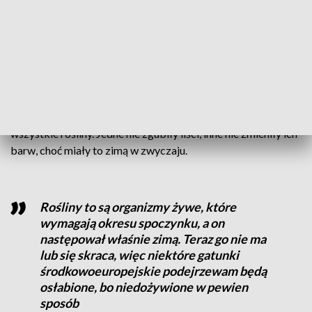
- Ile można siedzieć przed telewizorem, ewentualnie czytać
jakieś książki. Idę zobaczyć, co się zmieniło w przyrodzie, czy
już jakieś kwiatuszki wypuszczają. Podejrzewam że tulipany
na 100 procent – dodaje inny działkowiczka.
W wielu miejscach łatwo wypatrzyć też krokusy i
pierwsze kwiatowe pąki.
Na wiosenną aurę reagują
wszystkie rośliny. Jedne nie zgubiły liści, inne nie zmieniły ich
barw, choć miały to zimą w zwyczaju.
Rośliny to są organizmy żywe, które
wymagają okresu spoczynku, a on
następował właśnie zimą. Teraz go nie ma
lub się skraca, więc niektóre gatunki
środkowoeuropejskie podejrzewam będą
osłabione, bo niedożywione w pewien
sposób