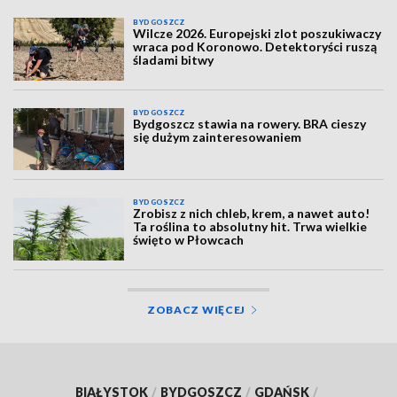
BYDGOSZCZ
Wilcze 2026. Europejski zlot poszukiwaczy
wraca pod Koronowo. Detektoryści ruszą
śladami bitwy
BYDGOSZCZ
Bydgoszcz stawia na rowery. BRA cieszy
się dużym zainteresowaniem
BYDGOSZCZ
Zrobisz z nich chleb, krem, a nawet auto!
Ta roślina to absolutny hit. Trwa wielkie
święto w Płowcach
ZOBACZ WIĘCEJ
BIAŁYSTOK
/
BYDGOSZCZ
/
GDAŃSK
/