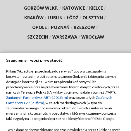
GORZÓW WLKP.
/
KATOWICE
/
KIELCE
/
KRAKÓW
/
LUBLIN
/
ŁÓDŹ
/
OLSZTYN
/
OPOLE
/
POZNAŃ
/
RZESZÓW
/
SZCZECIN
/
WARSZAWA
/
WROCŁAW
Szanujemy Twoją prywatność
Dołącz do nas:
Kliknij "Akceptuję i przechodzę do serwisu", aby wyrazić zgody na
korzystanie z technologii automatycznego śledzenia i zbierania danych,
TVP
dostęp do informacji na Twoim urządzeniu końcowym i ich
Abonament TVP
przechowywanie oraz na przetwarzanie Twoich danych osobowych przez
Regulamin TVP
nas, czyli Telewizję Polską S.A. w likwidacji (zwaną dalej również „TVP”),
Emisja w TVP
Polityka prywatności
Zaufanych Partnerów z IAB* (1201 firm)
oraz pozostałych
Zaufanych
Partnerów TVP (93 firm)
, w celach marketingowych (w tym do
Centrum informacji TVP
Moje zgody
zautomatyzowanego dopasowania reklam do Twoich zainteresowań i
mierzenia ich skuteczności) i pozostałych, które wskazujemy poniżej, a
Naziemna Telewizja Cyfrowa
Pomoc
także zgody na udostępnianie przez nas identyfikatora PPID do Google.
Sklep TVP
Biuro reklamy
Twoje dane osobowe zbierane podczas odwiedzania przez Ciebie naszych