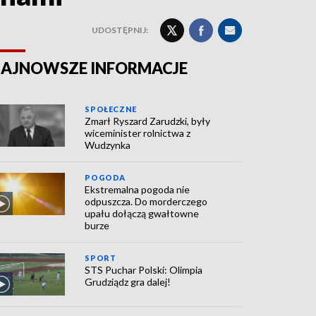
UDOSTĘPNIJ:
AJNOWSZE INFORMACJE
SPOŁECZNE
Zmarł Ryszard Zarudzki, były
wiceminister rolnictwa z
Wudzynka
POGODA
Ekstremalna pogoda nie
odpuszcza. Do morderczego
upału dołączą gwałtowne
burze
SPORT
STS Puchar Polski: Olimpia
Grudziądz gra dalej!