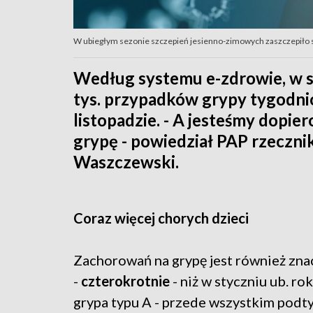
W ubiegłym sezonie szczepień jesienno-zimowych zaszczepiło się
Według systemu e-zdrowie, w s
tys. przypadków grypy tygodnio
listopadzie. - A jesteśmy dopie
grypę - powiedział PAP rzeczni
Waszczewski.
Coraz więcej chorych dzieci
Zachorowań na grypę jest również zna
-
czterokrotnie
- niż w styczniu ub. ro
grypa typu A - przede wszystkim pod