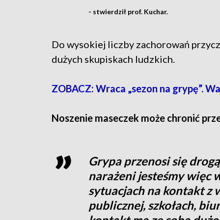
- stwierdził prof. Kuchar.
Do wysokiej liczby zachorowań przyczy
dużych skupiskach ludzkich.
ZOBACZ: Wraca „sezon na grypę”. War
Noszenie maseczek może chronić pr
Grypa przenosi się drog
narażeni jesteśmy więc 
sytuacjach na kontakt z 
publicznej, szkołach, biu
kontakt ma ze sobą dużo 