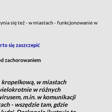
nia się też - w miastach - funkcjonowanie w
to się zaszczepić
zed zachorowaniem
ą kropelkową, w miastach
wielokrotnie w różnych
wirusem, m.in. w komunikacji
rach - wszędzie tam, gdzie
ludzi. Doskonale ilustruje to