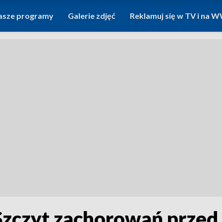
asze programy
Galerie zdjęć
Reklamuj się w TV i na
 Szczyt zachorowań przed