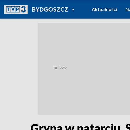
POWRÓT DO
BYDGOSZCZ
Aktualności
N
TVP REGIONY
Grypa w natarciu.