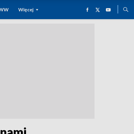
 WWW
Więcej
 nami