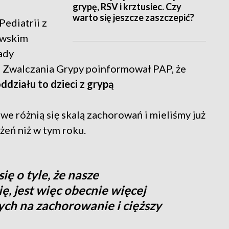
grypę, RSV i krztusiec. Czy
warto się jeszcze zaszczepić?
Pediatrii z
awskim
ady
Zwalczania Grypy poinformował PAP, że
ddziału to dzieci z grypą
owe różnią się skalą zachorowań i mieliśmy już
ażeń niż w tym roku.
ię o tyle, że nasze
ę, jest więc obecnie więcej
ych na zachorowanie i cięższy