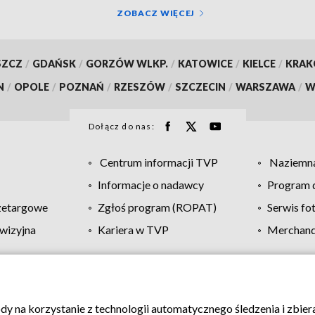
Zielińskiej? [zdjęcia, wi
ZOBACZ WIĘCEJ
aktualizacja]
SZCZ
/
GDAŃSK
/
GORZÓW WLKP.
/
KATOWICE
/
KIELCE
/
KRA
N
/
OPOLE
/
POZNAŃ
/
RZESZÓW
/
SZCZECIN
/
WARSZAWA
/
W
Dołącz do nas:
Centrum informacji TVP
Naziemna
Informacje o nadawcy
Program d
zetargowe
Zgłoś program (ROPAT)
Serwis fo
wizyjna
Kariera w TVP
Merchandi
Polityka prywatności
Moje zgody
Pomoc
Biuro re
ody na korzystanie z technologii automatycznego śledzenia i zbie