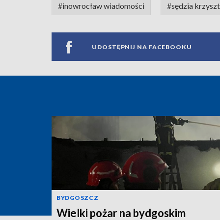
#inowrocław wiadomości
#sędzia krzysz
UDOSTĘPNIJ NA FACEBOOKU
BYDGOSZCZ
Wielki pożar na bydgoskim