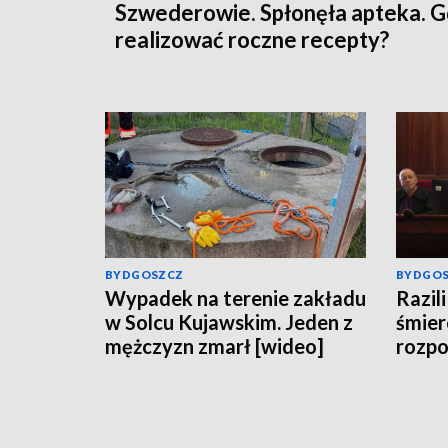
Szwederowie. Spłonęła apteka. G
realizować roczne recepty?
BYDGOSZCZ
BYDGO
Wypadek na terenie zakładu
Razili
w Solcu Kujawskim. Jeden z
śmier
mężczyzn zmarł [wideo]
rozpo
spraw
Grudz