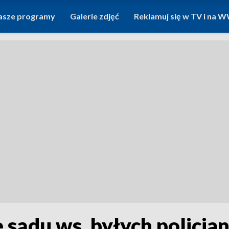
asze programy
Galerie zdjęć
Reklamuj się w TV i na
 sądu ws. byłych policja