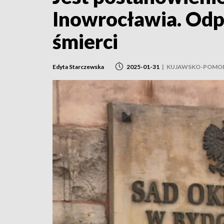
Inowrocławia. Od
śmierci
Edyta Starczewska
2025-01-31
|
KUJAWSKO-POMOR