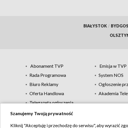
BIAŁYSTOK
/
BYDGO
OLSZTY
Abonament TVP
Emisja w TVP
Rada Programowa
System NOS
Biuro Reklamy
Ogłoszenie pr
Oferta Handlowa
Akademia Tele
Telegazeta ogłoszenia
Szanujemy Twoją prywatność
Regulamin TVP
Kliknij "Akceptuję i przechodzę do serwisu", aby wyrazić zg