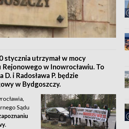
 stycznia utrzymał w mocy
u Rejonowego w Inowrocławiu. To
 D. i Radosława P. będzie
gowy w Bydgoszczy.
rocławia,
arnego Sądu
zapoznaniu
wy.