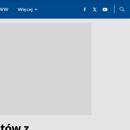
 WWW
Więcej
ntów z