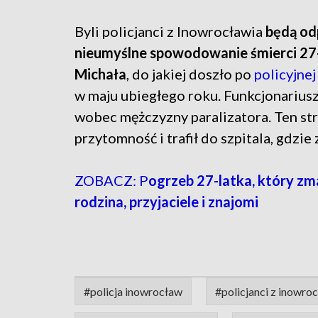
Byli policjanci z Inowrocławia
będą od
nieumyślne spowodowanie śmierci 27
Michała
, do jakiej doszło po
policyjnej
w maju ubiegłego roku. Funkcjonariusz
wobec mężczyzny paralizatora. Ten str
przytomność i trafił do szpitala, gdzie 
ZOBACZ: P
ogrzeb 27-latka, który zma
rodzina, przyjaciele i znajomi
#policja inowrocław
#policjanci z inowro