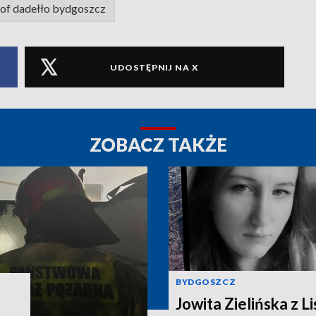
tof dadełło bydgoszcz
UDOSTĘPNIJ NA X
ZOBACZ TAKŻE
BYDGOSZCZ
Jowita Zielińska z Lis