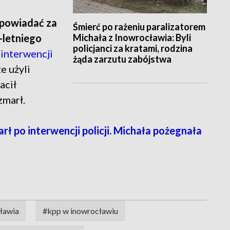
powiadać za
Śmierć po rażeniu paralizatorem
Michała z Inowrocławia: Byli
-letniego
policjanci za kratami, rodzina
 interwencji
żąda zarzutu zabójstwa
e użyli
acił
zmarł.
rł po interwencji policji. Michała pożegnała
cławia
#kpp w inowrocławiu