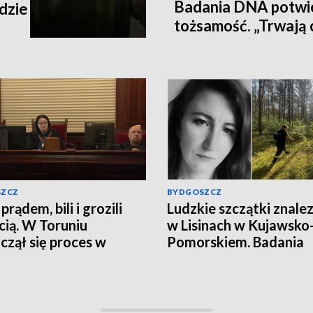
Badania DNA potwie
dzie
tożsamość. „Trwają 
na celu zrekonstru
wydarzeń z dnia zag
[wideo]
SZCZ
BYDGOSZCZ
 prądem, bili i grozili
Ludzkie szczątki znale
cią. W Toruniu
w Lisinach w Kujawsko
czął się proces w
Pomorskiem. Badania
ie porwania w
zakończono. To zagini
iądzu
Jowita Zielińska. Będzi
przełom w sprawie
zaginionej Jowity