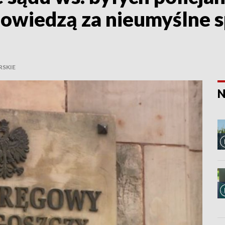
powiedzą za nieumyślne
SKIE
N