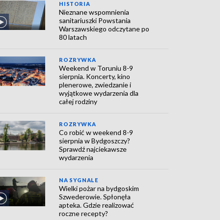
HISTORIA
Nieznane wspomnienia
sanitariuszki Powstania
Warszawskiego odczytane po
80 latach
ROZRYWKA
Weekend w Toruniu 8-9
sierpnia. Koncerty, kino
plenerowe, zwiedzanie i
wyjątkowe wydarzenia dla
całej rodziny
ROZRYWKA
Co robić w weekend 8-9
sierpnia w Bydgoszczy?
Sprawdź najciekawsze
wydarzenia
NA SYGNALE
Wielki pożar na bydgoskim
Szwederowie. Spłonęła
apteka. Gdzie realizować
roczne recepty?