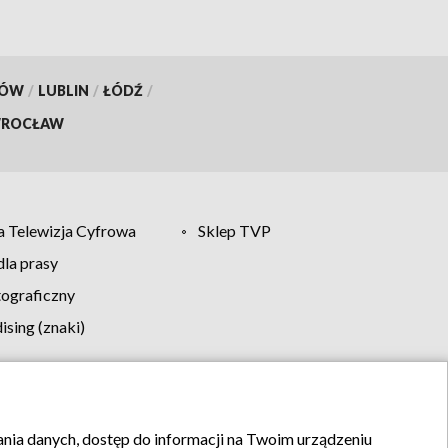
deo,
KÓW
/
LUBLIN
/
ŁÓDŹ
/
ROCŁAW
 Telewizja Cyfrowa
Sklep TVP
la prasy
tograficzny
sing (znaki)
klamy
Kontakt
rania danych, dostęp do informacji na Twoim urządzeniu