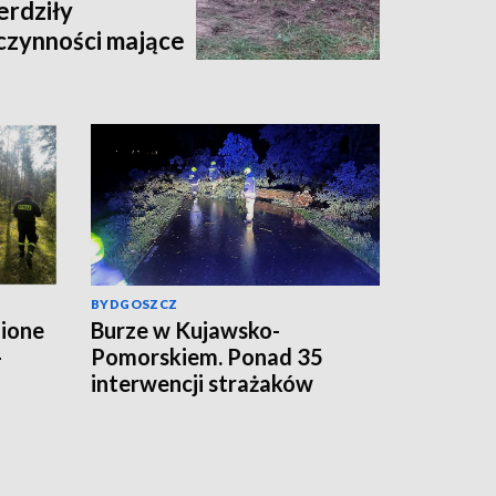
rdziły
czynności mające
owanie przebiegu
inięcia kobiety"
BYDGOSZCZ
zione
Burze w Kujawsko-
-
Pomorskiem. Ponad 35
interwencji strażaków
ona
[aktualizacja, zdjęcia]
e