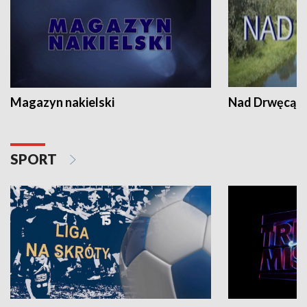
Magazyn nakielski
Nad Drwęcą
SPORT