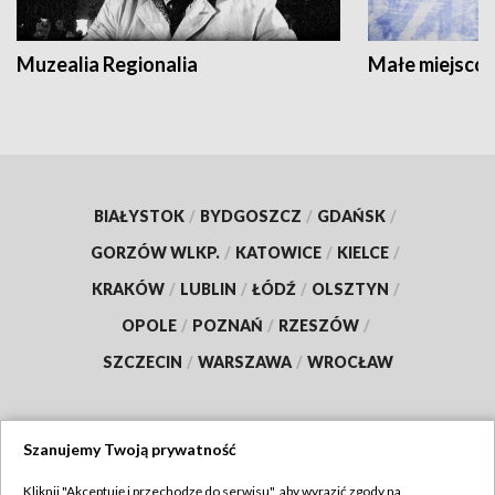
Muzealia Regionalia
Małe miejscow
BIAŁYSTOK
/
BYDGOSZCZ
/
GDAŃSK
/
GORZÓW WLKP.
/
KATOWICE
/
KIELCE
/
KRAKÓW
/
LUBLIN
/
ŁÓDŹ
/
OLSZTYN
/
OPOLE
/
POZNAŃ
/
RZESZÓW
/
SZCZECIN
/
WARSZAWA
/
WROCŁAW
Szanujemy Twoją prywatność
Dołącz do nas:
Kliknij "Akceptuję i przechodzę do serwisu", aby wyrazić zgody na