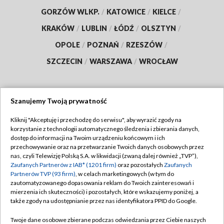
GORZÓW WLKP.
/
KATOWICE
/
KIELCE
/
KRAKÓW
/
LUBLIN
/
ŁÓDŹ
/
OLSZTYN
/
OPOLE
/
POZNAŃ
/
RZESZÓW
/
SZCZECIN
/
WARSZAWA
/
WROCŁAW
Szanujemy Twoją prywatność
Dołącz do nas:
Kliknij "Akceptuję i przechodzę do serwisu", aby wyrazić zgody na
korzystanie z technologii automatycznego śledzenia i zbierania danych,
TVP
dostęp do informacji na Twoim urządzeniu końcowym i ich
Abonament TVP
przechowywanie oraz na przetwarzanie Twoich danych osobowych przez
Regulamin TVP
nas, czyli Telewizję Polską S.A. w likwidacji (zwaną dalej również „TVP”),
Emisja w TVP
Polityka prywatności
Zaufanych Partnerów z IAB* (1201 firm)
oraz pozostałych
Zaufanych
Partnerów TVP (93 firm)
, w celach marketingowych (w tym do
Centrum informacji TVP
Moje zgody
zautomatyzowanego dopasowania reklam do Twoich zainteresowań i
mierzenia ich skuteczności) i pozostałych, które wskazujemy poniżej, a
Naziemna Telewizja Cyfrowa
Pomoc
także zgody na udostępnianie przez nas identyfikatora PPID do Google.
Sklep TVP
Biuro reklamy
Twoje dane osobowe zbierane podczas odwiedzania przez Ciebie naszych