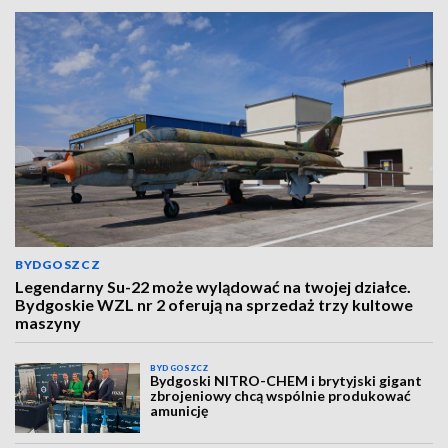
BYDGOSZCZ
Legendarny Su-22 może wylądować na twojej działce.
Bydgoskie WZL nr 2 oferują na sprzedaż trzy kultowe
maszyny
BYDGOSZCZ
Bydgoski NITRO-CHEM i brytyjski gigant
zbrojeniowy chcą wspólnie produkować
amunicję