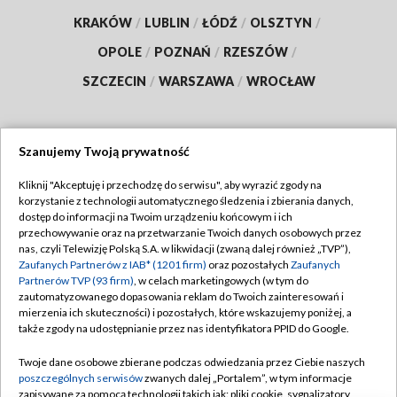
KRAKÓW
/
LUBLIN
/
ŁÓDŹ
/
OLSZTYN
/
OPOLE
/
POZNAŃ
/
RZESZÓW
/
SZCZECIN
/
WARSZAWA
/
WROCŁAW
Szanujemy Twoją prywatność
Dołącz do nas:
Kliknij "Akceptuję i przechodzę do serwisu", aby wyrazić zgody na
korzystanie z technologii automatycznego śledzenia i zbierania danych,
TVP
dostęp do informacji na Twoim urządzeniu końcowym i ich
Abonament TVP
przechowywanie oraz na przetwarzanie Twoich danych osobowych przez
Regulamin TVP
nas, czyli Telewizję Polską S.A. w likwidacji (zwaną dalej również „TVP”),
Emisja w TVP
Polityka prywatności
Zaufanych Partnerów z IAB* (1201 firm)
oraz pozostałych
Zaufanych
Partnerów TVP (93 firm)
, w celach marketingowych (w tym do
Centrum informacji TVP
Moje zgody
zautomatyzowanego dopasowania reklam do Twoich zainteresowań i
mierzenia ich skuteczności) i pozostałych, które wskazujemy poniżej, a
Naziemna Telewizja Cyfrowa
Pomoc
także zgody na udostępnianie przez nas identyfikatora PPID do Google.
Sklep TVP
Biuro reklamy
Twoje dane osobowe zbierane podczas odwiedzania przez Ciebie naszych
Rada Programowa
Kontakt
poszczególnych serwisów
zwanych dalej „Portalem”, w tym informacje
zapisywane za pomocą technologii takich jak: pliki cookie, sygnalizatory