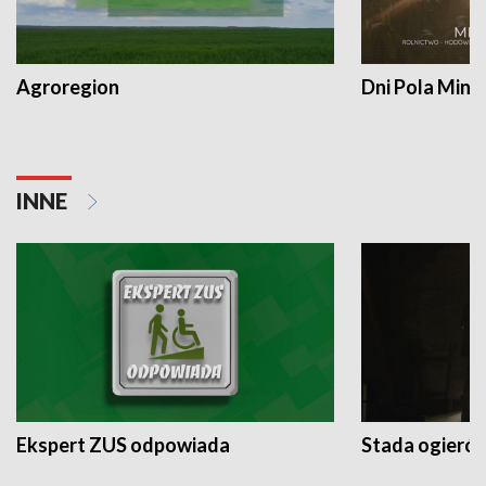
Agroregion
Dni Pola Min
INNE
Ekspert ZUS odpowiada
Stada ogieró