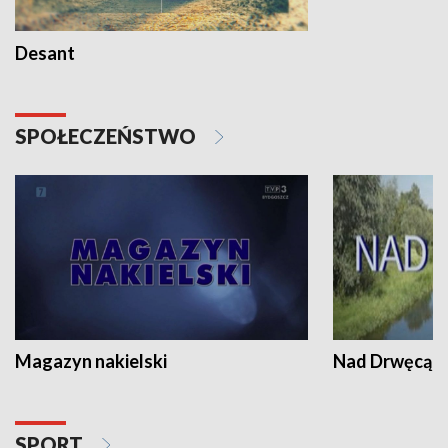
Desant
SPOŁECZEŃSTWO
Magazyn nakielski
Nad Drwęcą
SPORT