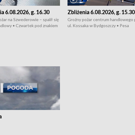
ia 6.08.2026, g. 16.30
Zbliżenia 6.08.2026, g. 15.30
żar na Szwederowie – spalił się
Groźny pożar centrum handlowego 
ndlowy • Czwartek pod znakiem
ul. Kossaka w Bydgoszczy • Pesa
burz • Dobre prognozy dla
wyprodukuje nowoczesne,
 – rolnicy mogą liczyć na
energooszczędne pociągi dla Polregi
lony • Akcja porodowa na trasie
Zmiany w przepisach o pomocy
uń – pomógł policyjny patrol •
społecznej • Przed nami 10. jubileu
my na kolejną odsłonę programu
Festiwal Wisły
ato”
a