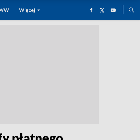
 WWW
Więcej
fy płatnego