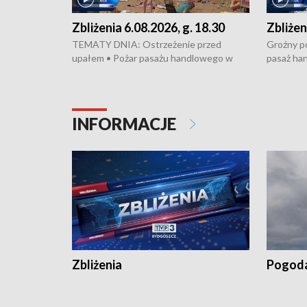
Zbliżenia 6.08.2026, g. 18.30
Zbliżen
TEMATY DNIA: Ostrzeżenie przed
Groźny po
upałem • Pożar pasażu handlowego w
pasaż ha
Bydgoszczy • Policja rozbiła lokalną siatkę
upałów i 
dealerską – grozi im do 12 lat więzienia •
kukurydzy
Akcja porodowa na trasie Rypin-Toruń –
wysokie p
pomógł policyjny patrol • Wyjątkowy
Rypin-Tor
INFORMACJE
projekt UMK w Toruniu
Zaprasza
„Studio L
Zbliżenia
Pogod