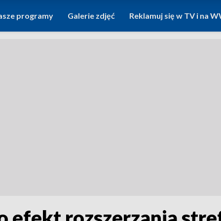
asze programy
Galerie zdjęć
Reklamuj się w TV i na
 efekt rozszerzania stre