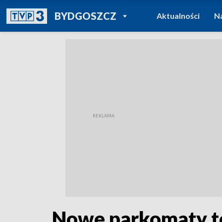
POWRÓT DO
BYDGOSZCZ
Aktualności
N
TVP REGIONY
Nowe parkomaty to