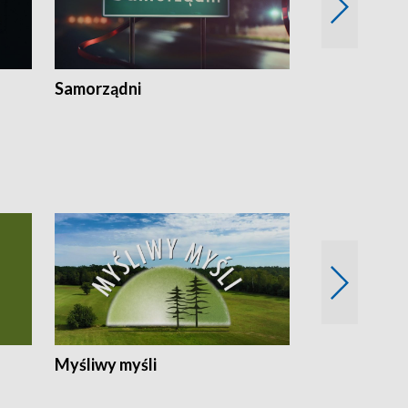
Samorządni
Wspólna sp
Myśliwy myśli
Spotkania z 