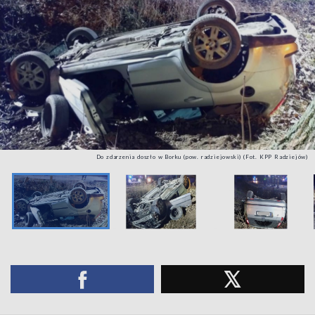
Do zdarzenia doszło w Borku (pow. radziejowski) (Fot. KPP Radziejów)