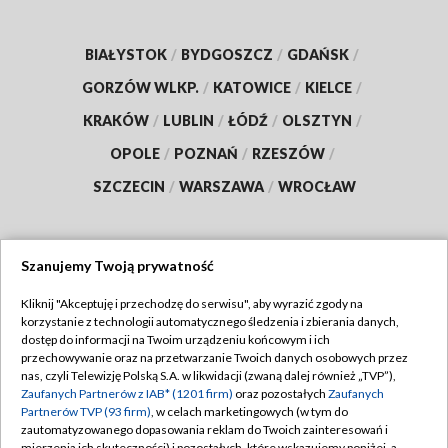
BIAŁYSTOK
/
BYDGOSZCZ
/
GDAŃSK
/
GORZÓW WLKP.
/
KATOWICE
/
KIELCE
/
KRAKÓW
/
LUBLIN
/
ŁÓDŹ
/
OLSZTYN
/
OPOLE
/
POZNAŃ
/
RZESZÓW
/
SZCZECIN
/
WARSZAWA
/
WROCŁAW
Szanujemy Twoją prywatność
Dołącz do nas:
Kliknij "Akceptuję i przechodzę do serwisu", aby wyrazić zgody na
korzystanie z technologii automatycznego śledzenia i zbierania danych,
TVP
dostęp do informacji na Twoim urządzeniu końcowym i ich
Abonament TVP
przechowywanie oraz na przetwarzanie Twoich danych osobowych przez
Regulamin TVP
nas, czyli Telewizję Polską S.A. w likwidacji (zwaną dalej również „TVP”),
Emisja w TVP
Polityka prywatności
Zaufanych Partnerów z IAB* (1201 firm)
oraz pozostałych
Zaufanych
Partnerów TVP (93 firm)
, w celach marketingowych (w tym do
Centrum informacji TVP
Moje zgody
zautomatyzowanego dopasowania reklam do Twoich zainteresowań i
mierzenia ich skuteczności) i pozostałych, które wskazujemy poniżej, a