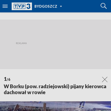
POWRÓT DO
BYDGOSZCZ
TVP REGIONY
1
/6
W Borku (pow. radziejowski) pijany kierowca
dachował w rowie