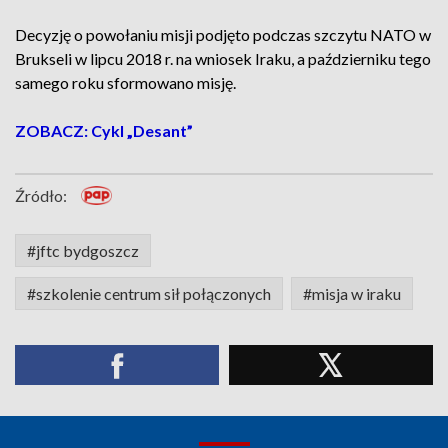
Decyzję o powołaniu misji podjęto podczas szczytu NATO w
Brukseli w lipcu 2018 r. na wniosek Iraku, a październiku tego
samego roku sformowano misję.
ZOBACZ: Cykl „Desant”
Źródło:
#jftc bydgoszcz
#szkolenie centrum sił połączonych
#misja w iraku