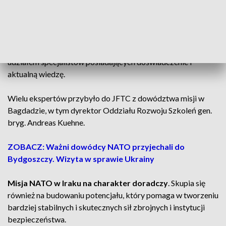
- powiedział do uczestników szkolenia dowódca
JFTC gen. dyw. Bogdan Rycerski.
Kompleksowe szkolenie przygotowano i zrealizowano z
udziałem specjalistów posiadających doświadczenie i
aktualną wiedzę.
Wielu ekspertów przybyło do JFTC z dowództwa misji w
Bagdadzie, w tym dyrektor Oddziału Rozwoju Szkoleń gen.
bryg. Andreas Kuehne.
ZOBACZ: Ważni dowódcy NATO przyjechali do
Bydgoszczy. Wizyta w sprawie Ukrainy
Misja NATO w Iraku na charakter doradczy
. Skupia się
również na budowaniu potencjału, który pomaga w tworzeniu
bardziej stabilnych i skutecznych sił zbrojnych i instytucji
bezpieczeństwa.