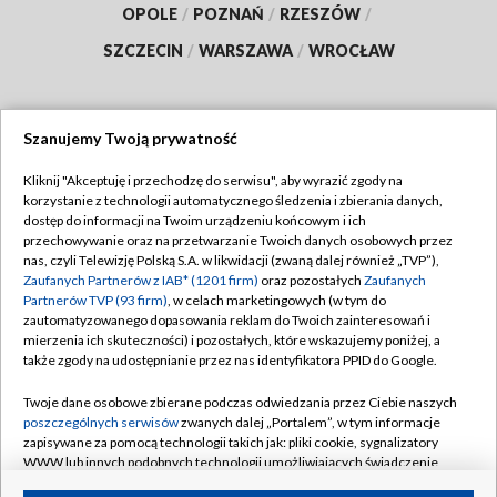
OPOLE
/
POZNAŃ
/
RZESZÓW
/
SZCZECIN
/
WARSZAWA
/
WROCŁAW
Szanujemy Twoją prywatność
Dołącz do nas:
Kliknij "Akceptuję i przechodzę do serwisu", aby wyrazić zgody na
korzystanie z technologii automatycznego śledzenia i zbierania danych,
TVP
dostęp do informacji na Twoim urządzeniu końcowym i ich
Abonament TVP
przechowywanie oraz na przetwarzanie Twoich danych osobowych przez
Regulamin TVP
nas, czyli Telewizję Polską S.A. w likwidacji (zwaną dalej również „TVP”),
Emisja w TVP
Polityka prywatności
Zaufanych Partnerów z IAB* (1201 firm)
oraz pozostałych
Zaufanych
Partnerów TVP (93 firm)
, w celach marketingowych (w tym do
Centrum informacji TVP
Moje zgody
zautomatyzowanego dopasowania reklam do Twoich zainteresowań i
mierzenia ich skuteczności) i pozostałych, które wskazujemy poniżej, a
Naziemna Telewizja Cyfrowa
Pomoc
także zgody na udostępnianie przez nas identyfikatora PPID do Google.
Sklep TVP
Biuro reklamy
Twoje dane osobowe zbierane podczas odwiedzania przez Ciebie naszych
Rada Programowa
Kontakt
poszczególnych serwisów
zwanych dalej „Portalem”, w tym informacje
zapisywane za pomocą technologii takich jak: pliki cookie, sygnalizatory
System NOS
WWW lub innych podobnych technologii umożliwiających świadczenie
dopasowanych i bezpiecznych usług, personalizację treści oraz reklam,
Informacje o nadawcy
Kanały