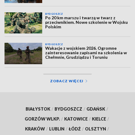
BYDGOSZCZ
Po 20 km marszu i twarzą w twarz z
przeciwnikiem. Nowe szkolenie w Wojsku
Polskim
BYDGOSZCZ
Wakacje z wojskiem 2026. Ogromne
zainteresowanie zapisami na szkolenia w
Chełmnie, Grudziądzu i Toruniu
ZOBACZ WIĘCEJ
BIAŁYSTOK
/
BYDGOSZCZ
/
GDAŃSK
/
GORZÓW WLKP.
/
KATOWICE
/
KIELCE
/
KRAKÓW
/
LUBLIN
/
ŁÓDŹ
/
OLSZTYN
/