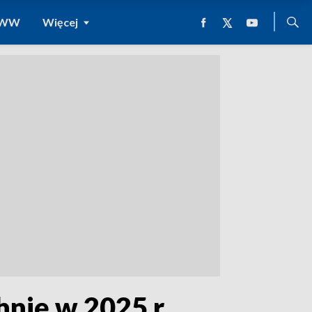
 WWW
Więcej
hnię w 2025 r.