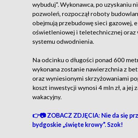
wybuduj”. Wykonawca, po uzyskaniu n
pozwoleń, rozpoczął roboty budowlan
obejmują przebudowę sieci gazowej, e
oświetleniowej i teletechnicznej ora
systemu odwodnienia.
Na odcinku o długości ponad 600 met
wykonana zostanie nawierzchnia z beto
oraz wyniesionymi skrzyżowaniami po
koszt inwestycji wynosi 4 mln zł, a je
wakacyjny.
👉📷 ZOBACZ ZDJĘCIA: Nie da się przejś
bydgoskie „święte krowy”. Szok!