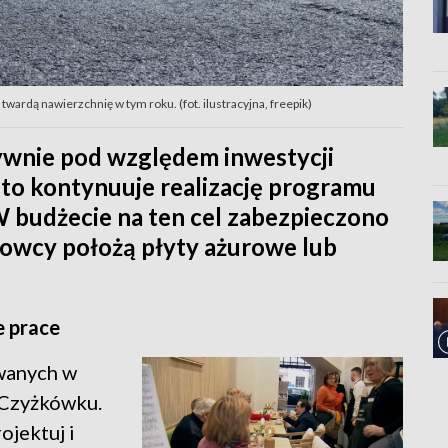
twardą nawierzchnię w tym roku. (fot. ilustracyjna, freepik)
ywnie pod względem inwestycji
o kontynuuje realizację programu
W budżecie na ten cel zabezpieczono
ogowcy położą płyty ażurowe lub
e prace
owanych w
 Czyżkówku.
ojektuj i