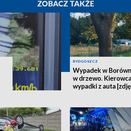
ZOBACZ TAKŻE
BYDGOSZCZ
Wypadek w Borówni
w drzewo. Kierowca
wypadki z auta [zdję