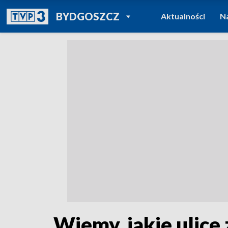
POWRÓT DO
BYDGOSZCZ
Aktualności
N
TVP REGIONY
Wiemy, jakie ulice