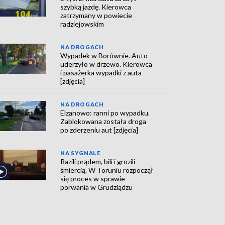
szybką jazdę. Kierowca
zatrzymany w powiecie
radziejowskim
NA DROGACH
Wypadek w Borównie. Auto
uderzyło w drzewo. Kierowca
i pasażerka wypadki z auta
[zdjęcia]
NA DROGACH
Elzanowo: ranni po wypadku.
Zablokowana została droga
po zderzeniu aut [zdjęcia]
NA SYGNALE
Razili prądem, bili i grozili
śmiercią. W Toruniu rozpoczął
się proces w sprawie
porwania w Grudziądzu