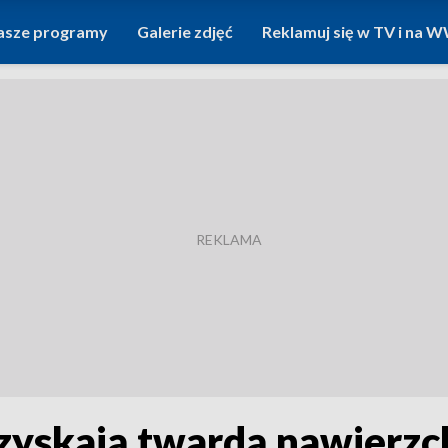
asze programy
Galerie zdjęć
Reklamuj się w TV i na
 zyskają twardą nawierzc