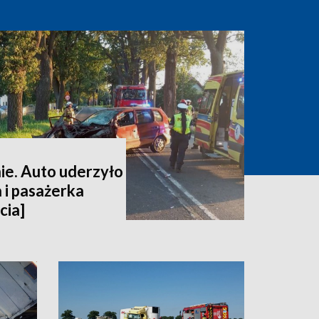
e. Auto uderzyło
 i pasażerka
cia]