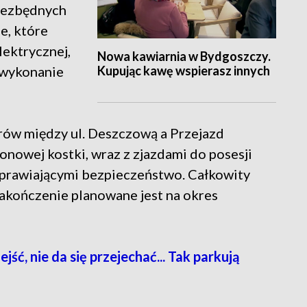
iezbędnych
e, które
lektrycznej,
Nowa kawiarnia w Bydgoszczy.
Kupując kawę wspierasz innych
z wykonanie
rów między ul. Deszczową a Przejazd
nowej kostki, wraz z zjazdami do posesji
prawiającymi bezpieczeństwo. Całkowity
j zakończenie planowane jest na okres
ć, nie da się przejechać... Tak parkują