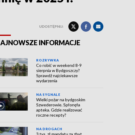
UDOSTĘPNIJ:
AJNOWSZE INFORMACJE
ROZRYWKA
Co robić w weekend 8-9
sierpnia w Bydgoszczy?
Sprawdź najciekawsze
wydarzenia
NA SYGNALE
Wielki pożar na bydgoskim
Szwederowie. Spłonęła
apteka. Gdzie realizować
roczne recepty?
NA DROGACH
3 tys. zł mandatu za zbyt