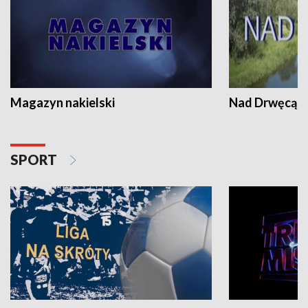
Magazyn nakielski
Nad Drwęcą
SPORT