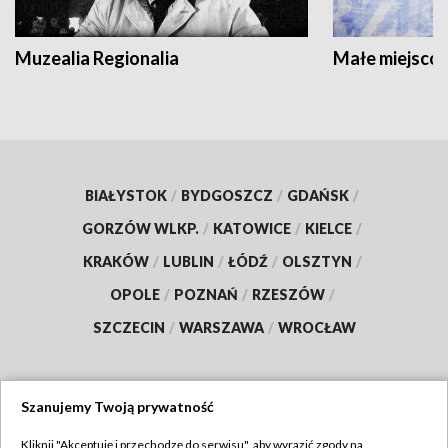
Muzealia Regionalia
Małe miejscow
BIAŁYSTOK
/
BYDGOSZCZ
/
GDAŃSK
/
GORZÓW WLKP.
/
KATOWICE
/
KIELCE
/
KRAKÓW
/
LUBLIN
/
ŁÓDŹ
/
OLSZTYN
/
OPOLE
/
POZNAŃ
/
RZESZÓW
/
SZCZECIN
/
WARSZAWA
/
WROCŁAW
Szanujemy Twoją prywatność
Dołącz do nas:
Kliknij "Akceptuję i przechodzę do serwisu", aby wyrazić zgody na