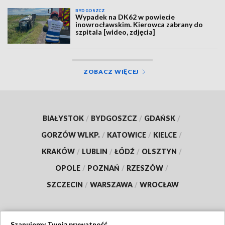
BYDGOSZCZ
Wypadek na DK62 w powiecie
inowrocławskim. Kierowca zabrany do
szpitala [wideo, zdjęcia]
ZOBACZ WIĘCEJ
BIAŁYSTOK
/
BYDGOSZCZ
/
GDAŃSK
/
GORZÓW WLKP.
/
KATOWICE
/
KIELCE
/
KRAKÓW
/
LUBLIN
/
ŁÓDŹ
/
OLSZTYN
/
OPOLE
/
POZNAŃ
/
RZESZÓW
/
SZCZECIN
/
WARSZAWA
/
WROCŁAW
Szanujemy Twoją prywatność