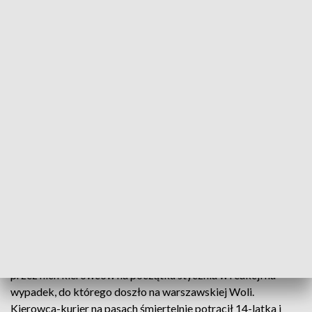
👉📷 ZOBACZ ZDJĘCIA: Nie da się przejść, nie da się
przejechać... Tak parkują bydgoskie „święte krowy”.
Szok!
Każdy system który wspomaga działania,
firmy nie będą stroniły by go wdrażać, i ja
myślę, że firmy będą z niego korzystali.
Grzegorz Chełminiak, wiceprezes Kujawsko-
Pomorskiego Stowarzyszenia Przewoźników
Drogowych
Ministerstwo Cyfryzacji zapowiedziało umożliwienie
przedsiębiorcom sprawdzanie uprawnień zatrudnionych
przez nich kierowców na początku stycznia w reakcji na
wypadek, do którego doszło na warszawskiej Woli.
Kierowca-kurier na pasach śmiertelnie potrącił 14-latka i