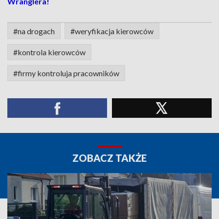
Wranglera!
#na drogach
#weryfikacja kierowców
#kontrola kierowców
#firmy kontroluja pracowników
ZOBACZ TAKŻE