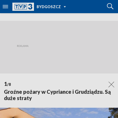
POWRÓT DO
BYDGOSZCZ
TVP REGIONY
1
/8
Groźne pożary w Cypriance i Grudziądzu. Są
duże straty