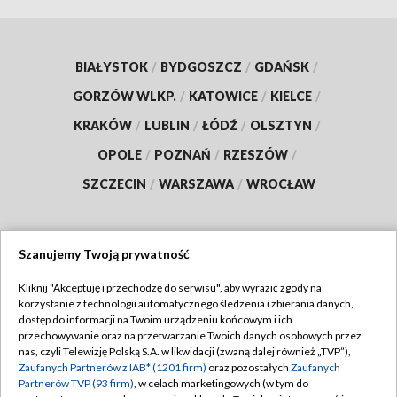
BIAŁYSTOK
/
BYDGOSZCZ
/
GDAŃSK
/
GORZÓW WLKP.
/
KATOWICE
/
KIELCE
/
KRAKÓW
/
LUBLIN
/
ŁÓDŹ
/
OLSZTYN
/
OPOLE
/
POZNAŃ
/
RZESZÓW
/
SZCZECIN
/
WARSZAWA
/
WROCŁAW
Szanujemy Twoją prywatność
Dołącz do nas:
Kliknij "Akceptuję i przechodzę do serwisu", aby wyrazić zgody na
korzystanie z technologii automatycznego śledzenia i zbierania danych,
TVP
dostęp do informacji na Twoim urządzeniu końcowym i ich
Abonament TVP
przechowywanie oraz na przetwarzanie Twoich danych osobowych przez
Regulamin TVP
nas, czyli Telewizję Polską S.A. w likwidacji (zwaną dalej również „TVP”),
Emisja w TVP
Polityka prywatności
Zaufanych Partnerów z IAB* (1201 firm)
oraz pozostałych
Zaufanych
Partnerów TVP (93 firm)
, w celach marketingowych (w tym do
Centrum informacji TVP