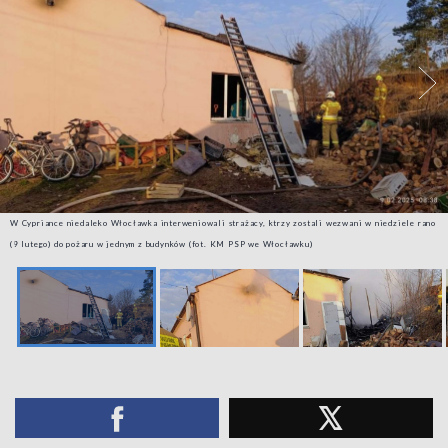
W Cypriance niedaleko Włocławka interweniowali strażacy, ktrzy zostali wezwani w niedziele rano
(9 lutego) do pożaru w jednym z budynków (fot. KM PSP we Włocławku)