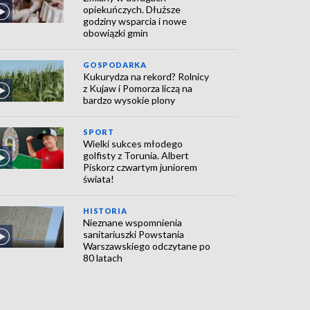
opiekuńczych. Dłuższe
godziny wsparcia i nowe
obowiązki gmin
GOSPODARKA
Kukurydza na rekord? Rolnicy
z Kujaw i Pomorza liczą na
bardzo wysokie plony
SPORT
Wielki sukces młodego
golfisty z Torunia. Albert
Piskorz czwartym juniorem
świata!
HISTORIA
Nieznane wspomnienia
sanitariuszki Powstania
Warszawskiego odczytane po
80 latach