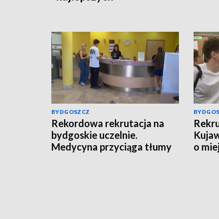
BYDGOSZCZ
BYDGO
Rekordowa rekrutacja na
Rekru
bydgoskie uczelnie.
Kujaw
Medycyna przyciąga tłumy
o mie
kandydatów