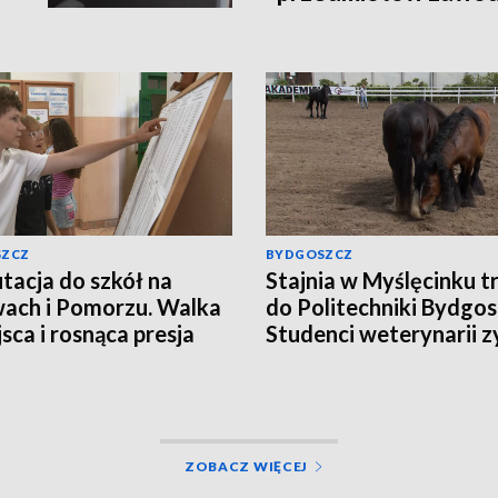
SZCZ
BYDGOSZCZ
tacja do szkół na
Stajnia w Myślęcinku tr
ach i Pomorzu. Walka
do Politechniki Bydgosk
jsca i rosnąca presja
Studenci weterynarii z
miejsce do praktyk
ZOBACZ WIĘCEJ