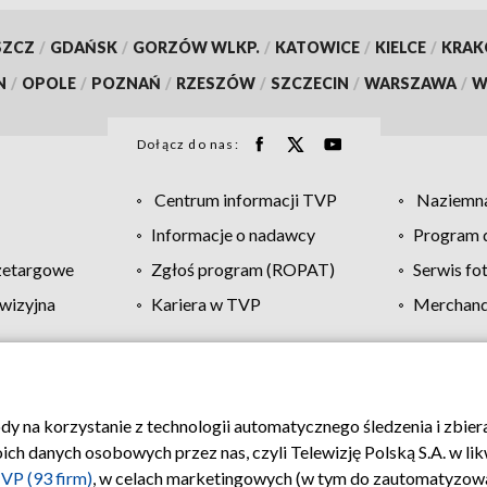
SZCZ
/
GDAŃSK
/
GORZÓW WLKP.
/
KATOWICE
/
KIELCE
/
KRA
N
/
OPOLE
/
POZNAŃ
/
RZESZÓW
/
SZCZECIN
/
WARSZAWA
/
W
Dołącz do nas:
Centrum informacji TVP
Naziemna
Informacje o nadawcy
Program d
zetargowe
Zgłoś program (ROPAT)
Serwis fo
wizyjna
Kariera w TVP
Merchandi
Polityka prywatności
Moje zgody
Pomoc
Biuro re
ody na korzystanie z technologii automatycznego śledzenia i zbie
 danych osobowych przez nas, czyli Telewizję Polską S.A. w likw
VP (93 firm)
, w celach marketingowych (w tym do zautomatyzow