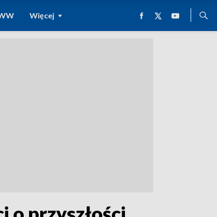
 WWW
Więcej
i o przyszłości