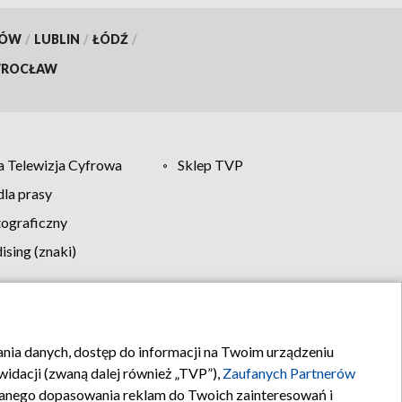
KÓW
/
LUBLIN
/
ŁÓDŹ
/
ROCŁAW
 Telewizja Cyfrowa
Sklep TVP
la prasy
tograficzny
sing (znaki)
klamy
Kontakt
rania danych, dostęp do informacji na Twoim urządzeniu
idacji (zwaną dalej również „TVP”),
Zaufanych Partnerów
anego dopasowania reklam do Twoich zainteresowań i