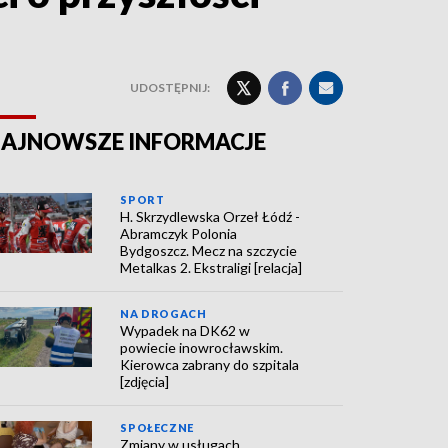
UDOSTĘPNIJ:
AJNOWSZE INFORMACJE
SPORT
H. Skrzydlewska Orzeł Łódź -
Abramczyk Polonia
Bydgoszcz. Mecz na szczycie
Metalkas 2. Ekstraligi [relacja]
NA DROGACH
Wypadek na DK62 w
powiecie inowrocławskim.
Kierowca zabrany do szpitala
[zdjęcia]
SPOŁECZNE
Zmiany w usługach