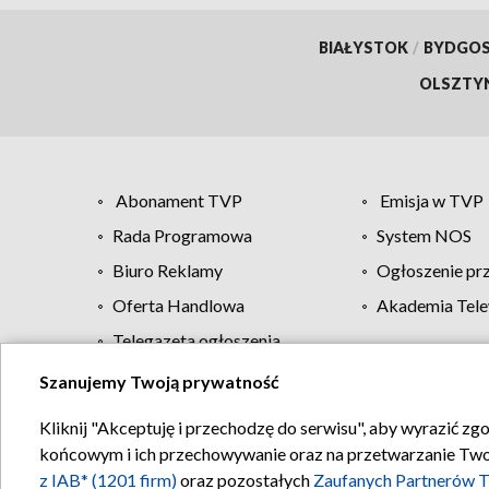
BIAŁYSTOK
/
BYDGO
OLSZTY
Abonament TVP
Emisja w TVP
Rada Programowa
System NOS
Biuro Reklamy
Ogłoszenie pr
Oferta Handlowa
Akademia Tele
Telegazeta ogłoszenia
Szanujemy Twoją prywatność
Regulamin TVP
Kliknij "Akceptuję i przechodzę do serwisu", aby wyrazić zg
końcowym i ich przechowywanie oraz na przetwarzanie Twoich
z IAB* (1201 firm)
oraz pozostałych
Zaufanych Partnerów T