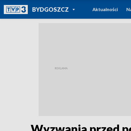
POWRÓT DO
BYDGOSZCZ
Aktualności
N
TVP REGIONY
Wyzwania przed pol