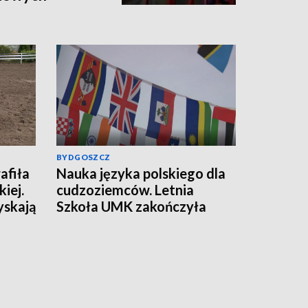
BYDGOSZCZ
afiła
Nauka języka polskiego dla
iej.
cudzoziemców. Letnia
yskają
Szkoła UMK zakończyła
kolejną edycję