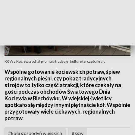
KGW z Kociewia od lat promują tradycję i kulturę tej części kraju
Wspólne gotowanie kociewskich potraw, śpiew
regionalnych pieśni, czy pokaz tradycyjnych
strojów to tylko część atrakcji, które czekały na
gości podczas obchodów Światowego Dnia
Kociewia w Biechówku. W wiejskiej świetlicy
spotkało się między innymi piętnaście kół. Wspólnie
przygotowały wiele ciekawych, regionalnych
potraw.
#koła gospodyń wiejskich
#kgw