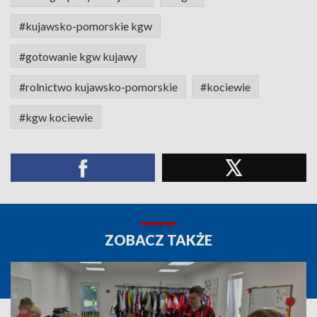
#kujawsko-pomorskie kgw
#gotowanie kgw kujawy
#rolnictwo kujawsko-pomorskie
#kociewie
#kgw kociewie
ZOBACZ TAKŻE