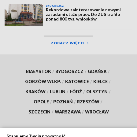
BYDGOSZCZ
Rekordowe zainteresowanie nowymi
zasadami stażu pracy. Do ZUS trafiło
ponad 800 tys. wniosków
ZOBACZ WIĘCEJ
BIAŁYSTOK
/
BYDGOSZCZ
/
GDAŃSK
/
GORZÓW WLKP.
/
KATOWICE
/
KIELCE
/
KRAKÓW
/
LUBLIN
/
ŁÓDŹ
/
OLSZTYN
/
OPOLE
/
POZNAŃ
/
RZESZÓW
/
SZCZECIN
/
WARSZAWA
/
WROCŁAW
Szanujemy Twoją prywatność