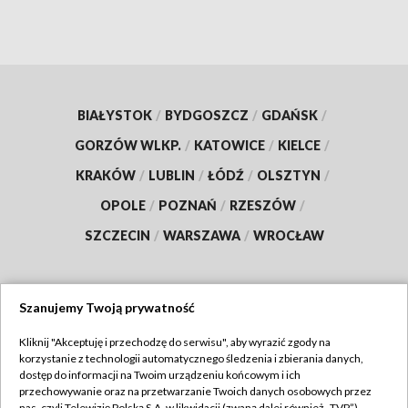
BIAŁYSTOK
/
BYDGOSZCZ
/
GDAŃSK
/
GORZÓW WLKP.
/
KATOWICE
/
KIELCE
/
KRAKÓW
/
LUBLIN
/
ŁÓDŹ
/
OLSZTYN
/
OPOLE
/
POZNAŃ
/
RZESZÓW
/
SZCZECIN
/
WARSZAWA
/
WROCŁAW
Szanujemy Twoją prywatność
Dołącz do nas:
Kliknij "Akceptuję i przechodzę do serwisu", aby wyrazić zgody na
korzystanie z technologii automatycznego śledzenia i zbierania danych,
TVP
dostęp do informacji na Twoim urządzeniu końcowym i ich
Abonament TVP
przechowywanie oraz na przetwarzanie Twoich danych osobowych przez
Regulamin TVP
nas, czyli Telewizję Polską S.A. w likwidacji (zwaną dalej również „TVP”),