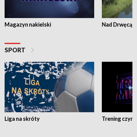
Magazyn nakielski
Nad Drwęcą
SPORT
Liga na skróty
Trening czyni 