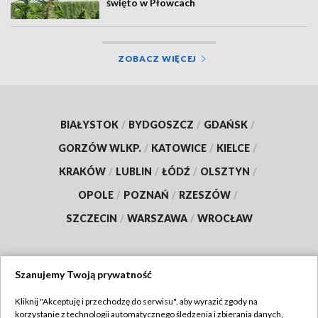
święto w Płowcach
ZOBACZ WIĘCEJ
BIAŁYSTOK
/
BYDGOSZCZ
/
GDAŃSK
/
GORZÓW WLKP.
/
KATOWICE
/
KIELCE
/
KRAKÓW
/
LUBLIN
/
ŁÓDŹ
/
OLSZTYN
/
OPOLE
/
POZNAŃ
/
RZESZÓW
/
SZCZECIN
/
WARSZAWA
/
WROCŁAW
Szanujemy Twoją prywatność
Dołącz do nas:
Kliknij "Akceptuję i przechodzę do serwisu", aby wyrazić zgody na
korzystanie z technologii automatycznego śledzenia i zbierania danych,
TVP