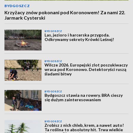
BYDGOSZCZ
Krzyżacy znów pokonani pod Koronowem! Za nami 22.
Jarmark Cysterski
BYDGOSZCZ
Las, jezioro i harcerska przygoda.
Odkrywamy sekrety Krówki Leśnej!
BYDGOSZCZ
Wilcze 2026. Europejski zlot poszukiwaczy
wraca pod Koronowo. Detektoryści ruszą
śladami bitwy
BYDGOSZCZ
Bydgoszcz stawia na rowery. BRA cieszy
się dużym zainteresowaniem
BYDGOSZCZ
Zrobisz z nich chleb, krem, a nawet auto!
Ta roślina to absolutny hit. Trwa wielkie