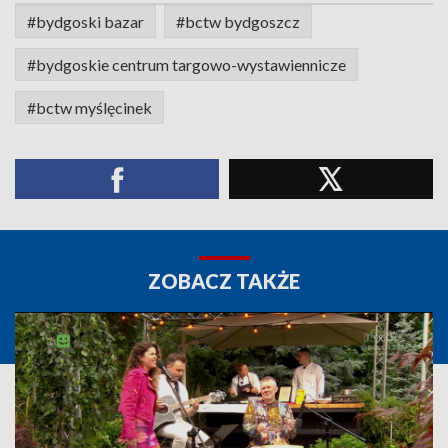
#bydgoski bazar
#bctw bydgoszcz
#bydgoskie centrum targowo-wystawiennicze
#bctw myślęcinek
ZOBACZ TAKŻE