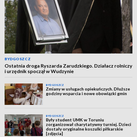
BYDGOSZCZ
Ostatnia droga Ryszarda Zarudzkiego. Działacz rolniczy
i urzędnik spoczął w Wudzynie
BYDGOSZCZ
Zmiany w usługach opiekuńczych. Dłuższe
godziny wsparcia i nowe obowiązki gmin
BYDGOSZCZ
Były student UMK w Toruniu
zorganizował charytatywny turniej. Dzieci
dostały oryginalne koszulki piłkarskie
[zdjęcia]