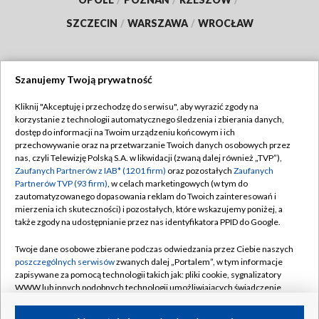
SZCZECIN
/
WARSZAWA
/
WROCŁAW
Szanujemy Twoją prywatność
Dołącz do nas:
Kliknij "Akceptuję i przechodzę do serwisu", aby wyrazić zgody na
korzystanie z technologii automatycznego śledzenia i zbierania danych,
TVP
dostęp do informacji na Twoim urządzeniu końcowym i ich
Abonament TVP
przechowywanie oraz na przetwarzanie Twoich danych osobowych przez
Regulamin TVP
nas, czyli Telewizję Polską S.A. w likwidacji (zwaną dalej również „TVP”),
Emisja w TVP
Polityka prywatności
Zaufanych Partnerów z IAB* (1201 firm)
oraz pozostałych
Zaufanych
Partnerów TVP (93 firm)
, w celach marketingowych (w tym do
Centrum informacji TVP
Moje zgody
zautomatyzowanego dopasowania reklam do Twoich zainteresowań i
mierzenia ich skuteczności) i pozostałych, które wskazujemy poniżej, a
Naziemna Telewizja Cyfrowa
Pomoc
także zgody na udostępnianie przez nas identyfikatora PPID do Google.
Sklep TVP
Biuro reklamy
Twoje dane osobowe zbierane podczas odwiedzania przez Ciebie naszych
Rada Programowa
Kontakt
poszczególnych serwisów
zwanych dalej „Portalem”, w tym informacje
zapisywane za pomocą technologii takich jak: pliki cookie, sygnalizatory
System NOS
WWW lub innych podobnych technologii umożliwiających świadczenie
dopasowanych i bezpiecznych usług, personalizację treści oraz reklam,
Informacje o nadawcy
Kanały
udostępnianie funkcji mediów społecznościowych oraz analizowanie