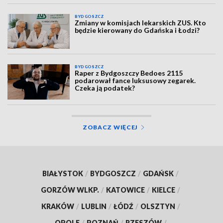
BYDGOSZCZ
Zmiany w komisjach lekarskich ZUS. Kto
będzie kierowany do Gdańska i Łodzi?
BYDGOSZCZ
Raper z Bydgoszczy Bedoes 2115
podarował fance luksusowy zegarek.
Czeka ją podatek?
ZOBACZ WIĘCEJ
BIAŁYSTOK
/
BYDGOSZCZ
/
GDAŃSK
/
GORZÓW WLKP.
/
KATOWICE
/
KIELCE
/
KRAKÓW
/
LUBLIN
/
ŁÓDŹ
/
OLSZTYN
/
OPOLE
/
POZNAŃ
/
RZESZÓW
/