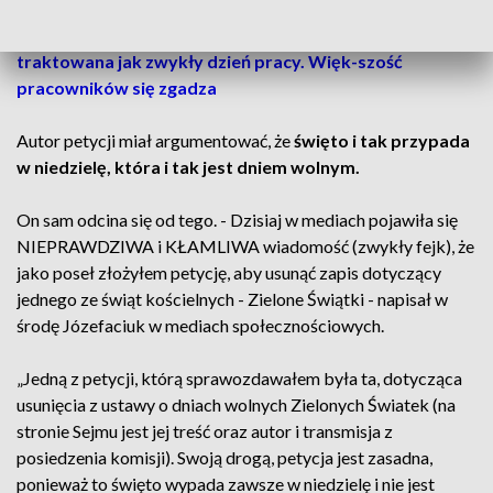
ZOBACZ RÓWNIEŻ: Wigilia nie powinna być
traktowana jak zwykły dzień pracy. Więk-szość
pracowników się zgadza
Autor petycji miał argumentować, że
święto i tak przypada
w niedzielę, która i tak jest dniem wolnym.
On sam odcina się od tego. - Dzisiaj w mediach pojawiła się
NIEPRAWDZIWA i KŁAMLIWA wiadomość (zwykły fejk), że
jako poseł złożyłem petycję, aby usunąć zapis dotyczący
jednego ze świąt kościelnych - Zielone Świątki - napisał w
środę Józefaciuk w mediach społecznościowych.
„Jedną z petycji, którą sprawozdawałem była ta, dotycząca
usunięcia z ustawy o dniach wolnych Zielonych Światek (na
stronie Sejmu jest jej treść oraz autor i transmisja z
posiedzenia komisji). Swoją drogą, petycja jest zasadna,
ponieważ to święto wypada zawsze w niedzielę i nie jest