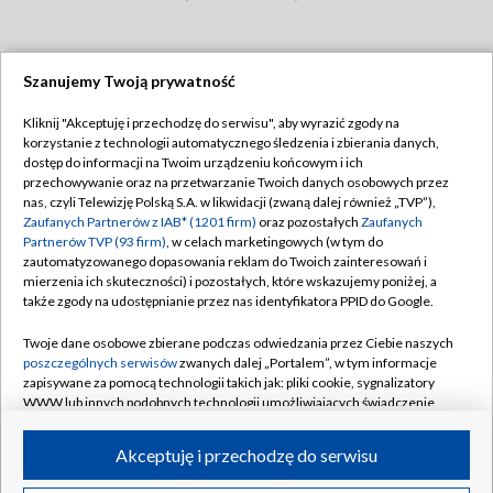
Szanujemy Twoją prywatność
Dołącz do nas:
Kliknij "Akceptuję i przechodzę do serwisu", aby wyrazić zgody na
korzystanie z technologii automatycznego śledzenia i zbierania danych,
TVP
dostęp do informacji na Twoim urządzeniu końcowym i ich
Abonament TVP
przechowywanie oraz na przetwarzanie Twoich danych osobowych przez
Regulamin TVP
nas, czyli Telewizję Polską S.A. w likwidacji (zwaną dalej również „TVP”),
Emisja w TVP
Polityka prywatności
Zaufanych Partnerów z IAB* (1201 firm)
oraz pozostałych
Zaufanych
Partnerów TVP (93 firm)
, w celach marketingowych (w tym do
Centrum informacji TVP
Moje zgody
zautomatyzowanego dopasowania reklam do Twoich zainteresowań i
mierzenia ich skuteczności) i pozostałych, które wskazujemy poniżej, a
Naziemna Telewizja Cyfrowa
Pomoc
także zgody na udostępnianie przez nas identyfikatora PPID do Google.
Sklep TVP
Biuro reklamy
Twoje dane osobowe zbierane podczas odwiedzania przez Ciebie naszych
Rada Programowa
Kontakt
poszczególnych serwisów
zwanych dalej „Portalem”, w tym informacje
zapisywane za pomocą technologii takich jak: pliki cookie, sygnalizatory
System NOS
WWW lub innych podobnych technologii umożliwiających świadczenie
dopasowanych i bezpiecznych usług, personalizację treści oraz reklam,
Informacje o nadawcy
Kanały
udostępnianie funkcji mediów społecznościowych oraz analizowanie
Akceptuję i przechodzę do serwisu
ruchu w Internecie.
Program dla prasy
©2026 Telewizja Polska S.A. w likwidacji