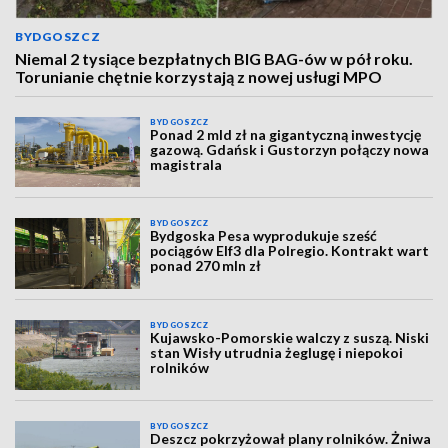
BYDGOSZCZ
Niemal 2 tysiące bezpłatnych BIG BAG-ów w pół roku.
Torunianie chętnie korzystają z nowej usługi MPO
BYDGOSZCZ
Ponad 2 mld zł na gigantyczną inwestycję
gazową. Gdańsk i Gustorzyn połączy nowa
magistrala
BYDGOSZCZ
Bydgoska Pesa wyprodukuje sześć
pociągów Elf3 dla Polregio. Kontrakt wart
ponad 270 mln zł
BYDGOSZCZ
Kujawsko-Pomorskie walczy z suszą. Niski
stan Wisły utrudnia żeglugę i niepokoi
rolników
BYDGOSZCZ
Deszcz pokrzyżował plany rolników. Żniwa