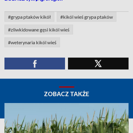
#grypa ptaków kikół
#kikól wieś grypa ptaków
#zliwkidowane gęsi kikól wieś
#weterynaria kikól wieś
ZOBACZ TAKŻE