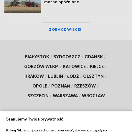
mocno opóźnione
ZOBACZ WIĘCEJ
BIAŁYSTOK
/
BYDGOSZCZ
/
GDAŃSK
/
GORZÓW WLKP.
/
KATOWICE
/
KIELCE
/
KRAKÓW
/
LUBLIN
/
ŁÓDŹ
/
OLSZTYN
/
OPOLE
/
POZNAŃ
/
RZESZÓW
/
SZCZECIN
/
WARSZAWA
/
WROCŁAW
Szanujemy Twoją prywatność
Dołącz do nas:
Kliknij "Akceptuję i przechodzę do serwisu", aby wyrazić zgody na