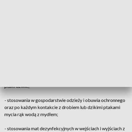
- zgłaszania swoich hodowli do powiatowych lekarzy
weterynarii (obowiązuje wszystkich posiadaczy drobiu i
innych ptaków niezależnie od liczby posiadanych sztuk);
- przechowywania paszy i ściółki w pomieszczeniach
zamkniętych lub pod szczelnym przykryciem,
uniemożliwiającym kontakt z dzikim ptactwem, gryzoniami i
ich odchodami;
- karmienie i pojenie drobiu powinno się odbywać w
pomieszczeniach zamkniętych, do których nie mają dostępu
ptaki dzikie;
- stosowania w gospodarstwie odzieży i obuwia ochronnego
oraz po każdym kontakcie z drobiem lub dzikimi ptakami
mycia rąk wodą z mydłem;
- stosowania mat dezynfekcyjnych w wejściach i wyjściach z