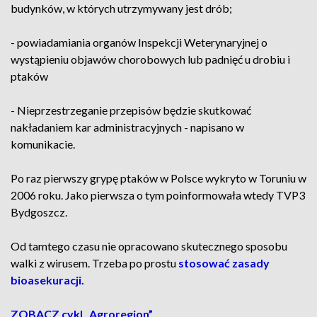
budynków, w których utrzymywany jest drób;
- powiadamiania organów Inspekcji Weterynaryjnej o
wystąpieniu objawów chorobowych lub padnięć u drobiu i
ptaków
- Nieprzestrzeganie przepisów będzie skutkować
nakładaniem kar administracyjnych - napisano w
komunikacie.
Po raz pierwszy grypę ptaków w Polsce wykryto w Toruniu w
2006 roku. Jako pierwsza o tym poinformowała wtedy TVP3
Bydgoszcz.
Od tamtego czasu nie opracowano skutecznego sposobu
walki z wirusem. Trzeba po prostu
stosować zasady
bioasekuracji.
ZOBACZ cykl „Agroregion”