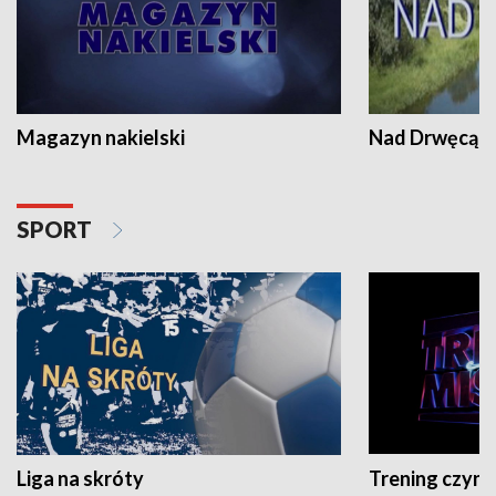
Magazyn nakielski
Nad Drwęcą
SPORT
Liga na skróty
Trening czyni 