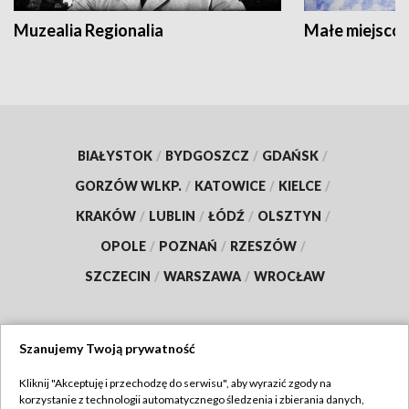
Muzealia Regionalia
Małe miejscow
BIAŁYSTOK
/
BYDGOSZCZ
/
GDAŃSK
/
GORZÓW WLKP.
/
KATOWICE
/
KIELCE
/
KRAKÓW
/
LUBLIN
/
ŁÓDŹ
/
OLSZTYN
/
OPOLE
/
POZNAŃ
/
RZESZÓW
/
SZCZECIN
/
WARSZAWA
/
WROCŁAW
Szanujemy Twoją prywatność
Dołącz do nas:
Kliknij "Akceptuję i przechodzę do serwisu", aby wyrazić zgody na
korzystanie z technologii automatycznego śledzenia i zbierania danych,
TVP