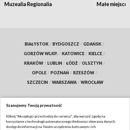
Muzealia Regionalia
Małe miejscow
BIAŁYSTOK
/
BYDGOSZCZ
/
GDAŃSK
/
GORZÓW WLKP.
/
KATOWICE
/
KIELCE
/
KRAKÓW
/
LUBLIN
/
ŁÓDŹ
/
OLSZTYN
/
OPOLE
/
POZNAŃ
/
RZESZÓW
/
SZCZECIN
/
WARSZAWA
/
WROCŁAW
Szanujemy Twoją prywatność
Dołącz do nas:
Kliknij "Akceptuję i przechodzę do serwisu", aby wyrazić zgody na
korzystanie z technologii automatycznego śledzenia i zbierania danych,
TVP
dostęp do informacji na Twoim urządzeniu końcowym i ich