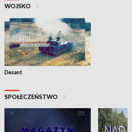
WOJSKO
Desant
SPOŁECZEŃSTWO