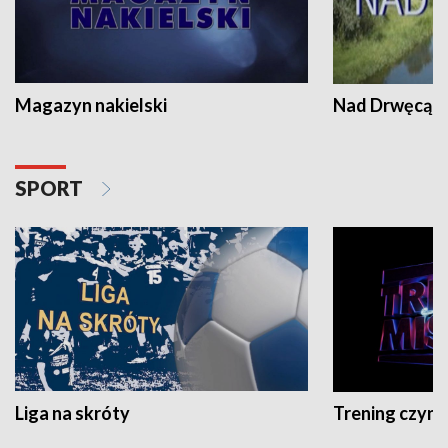
Magazyn nakielski
Nad Drwęcą
SPORT
Liga na skróty
Trening czyni 