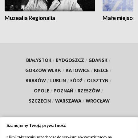
Muzealia Regionalia
Małe miejscow
BIAŁYSTOK
/
BYDGOSZCZ
/
GDAŃSK
/
GORZÓW WLKP.
/
KATOWICE
/
KIELCE
/
KRAKÓW
/
LUBLIN
/
ŁÓDŹ
/
OLSZTYN
/
OPOLE
/
POZNAŃ
/
RZESZÓW
/
SZCZECIN
/
WARSZAWA
/
WROCŁAW
Szanujemy Twoją prywatność
Dołącz do nas:
Kliknij "Akceptuję i przechodzę do serwisu", aby wyrazić zgody na