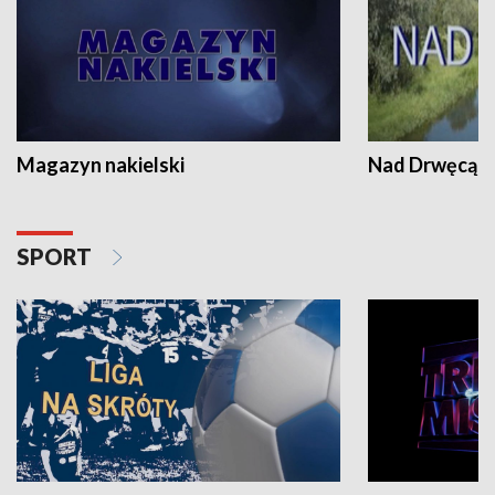
Magazyn nakielski
Nad Drwęcą
SPORT