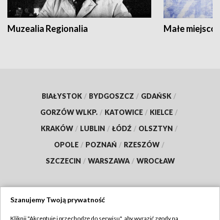
Muzealia Regionalia
Małe miejscow
BIAŁYSTOK
/
BYDGOSZCZ
/
GDAŃSK
/
GORZÓW WLKP.
/
KATOWICE
/
KIELCE
/
KRAKÓW
/
LUBLIN
/
ŁÓDŹ
/
OLSZTYN
/
OPOLE
/
POZNAŃ
/
RZESZÓW
/
SZCZECIN
/
WARSZAWA
/
WROCŁAW
Szanujemy Twoją prywatność
Dołącz do nas:
Kliknij "Akceptuję i przechodzę do serwisu", aby wyrazić zgody na