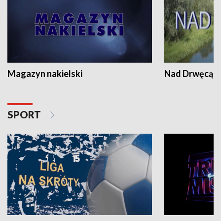
Magazyn nakielski
Nad Drwęcą
SPORT