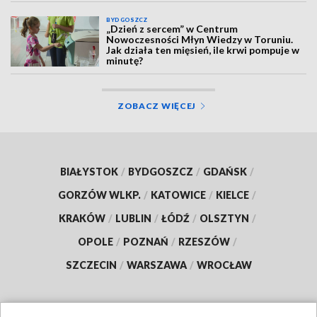
BYDGOSZCZ
„Dzień z sercem” w Centrum
Nowoczesności Młyn Wiedzy w Toruniu.
Jak działa ten mięsień, ile krwi pompuje w
minutę?
ZOBACZ WIĘCEJ
BIAŁYSTOK
/
BYDGOSZCZ
/
GDAŃSK
/
GORZÓW WLKP.
/
KATOWICE
/
KIELCE
/
KRAKÓW
/
LUBLIN
/
ŁÓDŹ
/
OLSZTYN
/
OPOLE
/
POZNAŃ
/
RZESZÓW
/
SZCZECIN
/
WARSZAWA
/
WROCŁAW