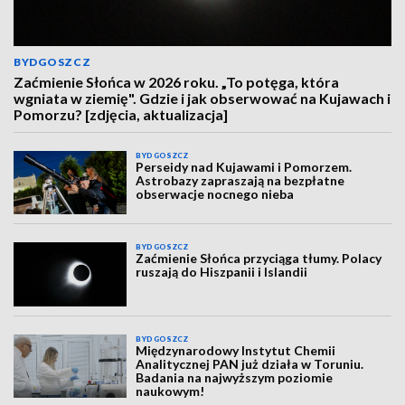
BYDGOSZCZ
Zaćmienie Słońca w 2026 roku. „To potęga, która
wgniata w ziemię". Gdzie i jak obserwować na Kujawach i
Pomorzu? [zdjęcia, aktualizacja]
BYDGOSZCZ
Perseidy nad Kujawami i Pomorzem.
Astrobazy zapraszają na bezpłatne
obserwacje nocnego nieba
BYDGOSZCZ
Zaćmienie Słońca przyciąga tłumy. Polacy
ruszają do Hiszpanii i Islandii
BYDGOSZCZ
Międzynarodowy Instytut Chemii
Analitycznej PAN już działa w Toruniu.
Badania na najwyższym poziomie
naukowym!