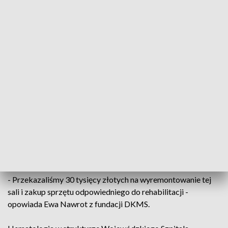
Nie chodzi już tylko o to, aby pacjenta
wyleczyć z choroby, tylko żeby zapewnić
mu jeszcze faktycznie bezpieczny,
pewniejszy start i próbę powrotu do
takiego stanu sprzed choroby
- mówi Dominik Romiński, prezes Stowarzyszenia
Kierunek Zdrowie.
Dofinansowanie na zakup sprzętu otrzymano dzięki
współpracy szpitala z fundacją DKMS.
- Przekazaliśmy 30 tysięcy złotych na wyremontowanie tej
sali i zakup sprzętu odpowiedniego do rehabilitacji -
opowiada Ewa Nawrot z fundacji DKMS.