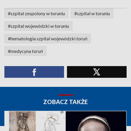
#szpital zespolony w toruniu
#szpital w toruniu
#szpital wojewódzki w toruniu
#hematologia szpital wojewódzki toruń
#medycyna toruń
ZOBACZ TAKŻE